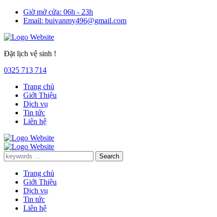
Giờ mở cửa:
06h - 23h
Email:
buivanmy496@gmail.com
Đặt lịch vệ sinh !
0325 713 714
Trang chủ
Giới Thiệu
Dịch vụ
Tin tức
Liên hệ
Trang chủ
Giới Thiệu
Dịch vụ
Tin tức
Liên hệ