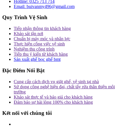
Hotline:
0325 713 714
Email:
buivanmy496@gmail.com
Quy Trình Vệ Sinh
Tiếp nhận thông tin khách hàng
Khảo sát tận nơi
Chuẩn bị máy móc và nhân lực
Thực hiện công việc vệ sinh
Nghiệm thu công trình
Tiếp thu ý kiến từ khách hàng
Sản xuất ghế bọc ghế bmt
Đặc Điểm Nổi Bật
Cung cấp cách dịch vụ giặt ghế, vệ sinh tại nhà
Sử dụng công nghệ hiện đại, chất tẩy rửa thân thiện môi
trường
Khảo sát thực tế và báo giá cho khách hàng
Đảm bảo sự hài lòng 100% cho khách hàng
Kết nối với chúng tôi