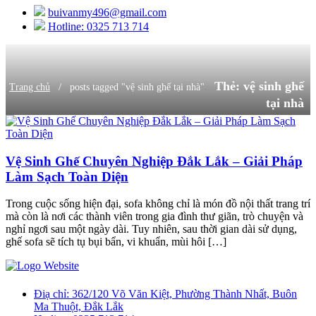
buivanmy496@gmail.com
Hotline: 0325 713 714
Thẻ:
vệ sinh ghế
/
Trang chủ
posts tagged "vệ sinh ghế tại nhà"
tại nhà
Vệ Sinh Ghế Chuyên Nghiệp Đắk Lắk – Giải Pháp
Làm Sạch Toàn Diện
Trong cuộc sống hiện đại, sofa không chỉ là món đồ nội thất trang trí
mà còn là nơi các thành viên trong gia đình thư giãn, trò chuyện và
nghỉ ngơi sau một ngày dài. Tuy nhiên, sau thời gian dài sử dụng,
ghế sofa sẽ tích tụ bụi bẩn, vi khuẩn, mùi hôi […]
Điạ chỉ:
362/120 Võ Văn Kiệt, Phường Thành Nhất, Buôn
Ma Thuột, Đắk Lắk