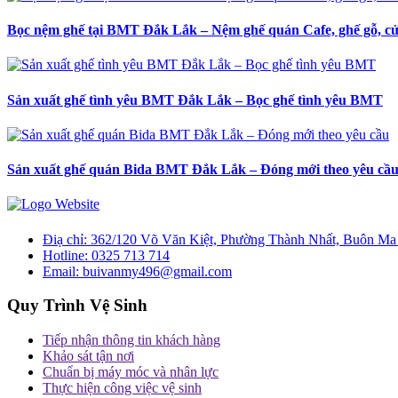
Bọc nệm ghế tại BMT Đắk Lắk – Nệm ghế quán Cafe, ghế gỗ, c
Sản xuất ghế tình yêu BMT Đắk Lắk – Bọc ghế tình yêu BMT
Sản xuất ghế quán Bida BMT Đắk Lắk – Đóng mới theo yêu cầ
Điạ chỉ:
362/120 Võ Văn Kiệt, Phường Thành Nhất, Buôn Ma
Hotline:
0325 713 714
Email:
buivanmy496@gmail.com
Quy Trình Vệ Sinh
Tiếp nhận thông tin khách hàng
Khảo sát tận nơi
Chuẩn bị máy móc và nhân lực
Thực hiện công việc vệ sinh