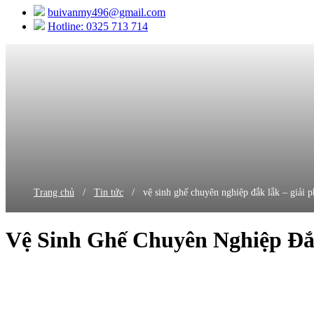
buivanmy496@gmail.com
Hotline: 0325 713 714
/
/
Trang chủ
Tin tức
vệ sinh ghế chuyên nghiệp đắk lắk – giải p
Vệ Sinh Ghế Chuyên Nghiệp Đắ