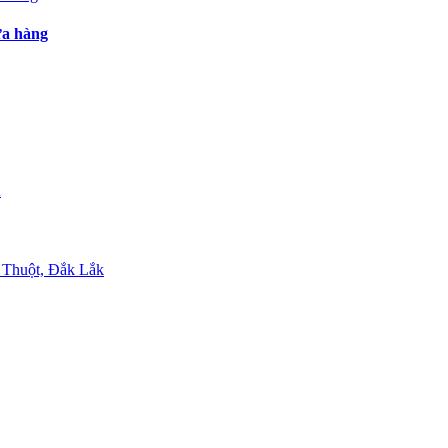
ửa hàng
u
 Thuột, Đắk Lắk