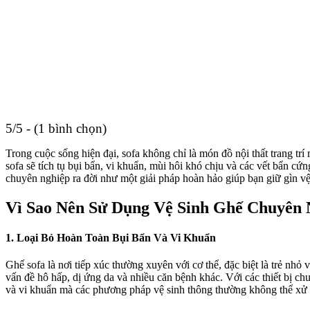
5/5 - (1 bình chọn)
Trong cuộc sống hiện đại, sofa không chỉ là món đồ nội thất trang trí
sofa sẽ tích tụ bụi bẩn, vi khuẩn, mùi hôi khó chịu và các vết bẩn c
chuyên nghiệp ra đời như một giải pháp hoàn hảo giúp bạn giữ gìn vệ
Vì Sao Nên Sử Dụng Vệ Sinh Ghế Chuyên 
1. Loại Bỏ Hoàn Toàn Bụi Bẩn Và Vi Khuẩn
Ghế sofa là nơi tiếp xúc thường xuyên với cơ thể, đặc biệt là trẻ nhỏ
vấn đề hô hấp, dị ứng da và nhiều căn bệnh khác. Với các thiết bị chu
và vi khuẩn mà các phương pháp vệ sinh thông thường không thể xử 