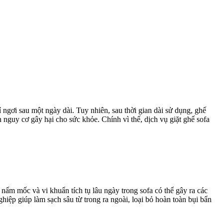
ỉ ngơi sau một ngày dài. Tuy nhiên, sau thời gian dài sử dụng, ghế
 nguy cơ gây hại cho sức khỏe. Chính vì thế, dịch vụ giặt ghế sofa
 nấm mốc và vi khuẩn tích tụ lâu ngày trong sofa có thể gây ra các
hiệp giúp làm sạch sâu từ trong ra ngoài, loại bỏ hoàn toàn bụi bẩn