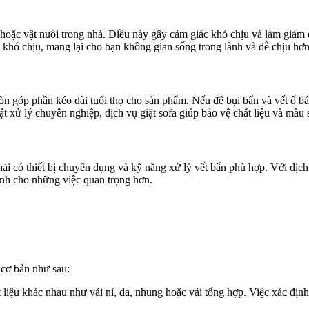
 hoặc vật nuôi trong nhà. Điều này gây cảm giác khó chịu và làm giảm 
i khó chịu, mang lại cho bạn không gian sống trong lành và dễ chịu hơn
còn góp phần kéo dài tuổi thọ cho sản phẩm. Nếu để bụi bẩn và vết ố b
t xử lý chuyên nghiệp, dịch vụ giặt sofa giúp bảo vệ chất liệu và màu 
phải có thiết bị chuyên dụng và kỹ năng xử lý vết bẩn phù hợp. Với dịc
dành cho những việc quan trọng hơn.
 cơ bản như sau:
ất liệu khác nhau như vải nỉ, da, nhung hoặc vải tổng hợp. Việc xác đị