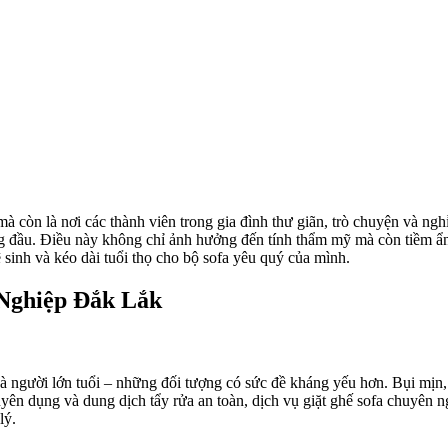
 mà còn là nơi các thành viên trong gia đình thư giãn, trò chuyện và ngh
ứng đầu. Điều này không chỉ ảnh hưởng đến tính thẩm mỹ mà còn tiềm ẩn
 sinh và kéo dài tuổi thọ cho bộ sofa yêu quý của mình.
Nghiệp Đắk Lắk
 và người lớn tuổi – những đối tượng có sức đề kháng yếu hơn. Bụi mịn,
yên dụng và dung dịch tẩy rửa an toàn, dịch vụ giặt ghế sofa chuyên ng
lý.