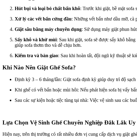
Hút bụi và loại bỏ chất bẩn khô
: Trước khi giặt, bề mặt sofa
Xử lý các vết bẩn cứng đầu
: Những vết bẩn như dầu mỡ, cà p
Giặt sâu bằng máy chuyên dụng
: Sử dụng máy giặt phun hút
Sấy khô và khử mùi
: Sau khi giặt, sofa sẽ được sấy khô bằn
giúp sofa thơm tho và dễ chịu hơn.
Kiểm tra và bàn giao
: Sau khi hoàn tất, đội ngũ kỹ thuật sẽ 
Khi Nào Nên Giặt Ghế Sofa?
Định kỳ 3 – 6 tháng/lần: Giặt sofa định kỳ giúp duy trì độ sạch 
Khi ghế có vết bẩn hoặc mùi hôi: Nếu phát hiện sofa bị vấy bẩ
Sau các sự kiện hoặc tiệc tùng tại nhà: Việc vệ sinh sau các b
Lựa Chọn Vệ Sinh Ghế Chuyên Nghiệp Đắk Lắk Uy
Hiện nay, trên thị trường có rất nhiều đơn vị cung cấp dịch vụ giặt g