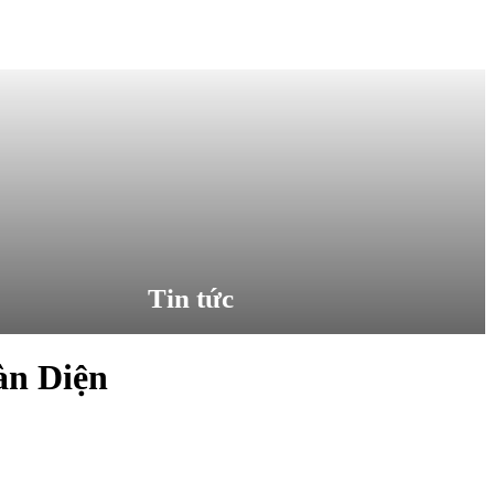
Tin tức
àn Diện