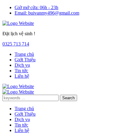
Giờ mở cửa:
06h - 23h
Email:
buivanmy496@gmail.com
Đặt lịch vệ sinh !
0325 713 714
Trang chủ
Giới Thiệu
Dịch vụ
Tin tức
Liên hệ
Trang chủ
Giới Thiệu
Dịch vụ
Tin tức
Liên hệ