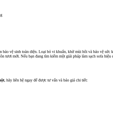
ng
 bảo vệ sinh toàn diện. Loại bỏ vi khuẩn, khử mùi hôi và bảo vệ sức kh
luôn tươi mới. Nếu bạn đang tìm kiếm một giải pháp làm sạch sofa hiệu q
uột
, hãy liên hệ ngay để được tư vấn và báo giá chi tiết: