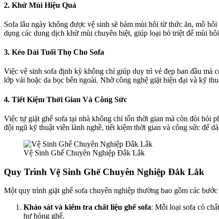
2. Khử Mùi Hiệu Quả
Sofa lâu ngày không được vệ sinh sẽ bám mùi hôi từ thức ăn, mồ hôi
dụng các dung dịch khử mùi chuyên biệt, giúp loại bỏ triệt để mùi hô
3. Kéo Dài Tuổi Thọ Cho Sofa
Việc vệ sinh sofa định kỳ không chỉ giúp duy trì vẻ đẹp ban đầu mà 
lớp vải hoặc da bọc bên ngoài. Nhờ công nghệ giặt hiện đại và kỹ thuậ
4. Tiết Kiệm Thời Gian Và Công Sức
Việc tự giặt ghế sofa tại nhà không chỉ tốn thời gian mà còn đòi hỏi 
đội ngũ kỹ thuật viên lành nghề, tiết kiệm thời gian và công sức để 
Vệ Sinh Ghế Chuyên Nghiệp Đắk Lắk
Quy Trình Vệ Sinh Ghế Chuyên Nghiệp Đắk Lắk
Một quy trình giặt ghế sofa chuyên nghiệp thường bao gồm các bước
Khảo sát và kiểm tra chất liệu ghế sofa
: Mỗi loại sofa có ch
hư hỏng ghế.