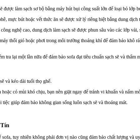
 sẽ được làm sạch sơ bộ bằng máy hút bụi công suất lớn để loại bỏ lớp 
hê, mực bút hoặc vết thức ăn sẽ được xử lý riêng biệt bằng dung dịch 
 công nghệ cao, dung dịch làm sạch sẽ được phun sâu vào các lớp vải, 
g máy thổi gió hoặc phơi trong môi trường thoáng khí để đảm bảo khô r
kiểm tra lại một lần nữa để đảm bảo sofa đạt tiêu chuẩn sạch sẽ và thẩm
sẽ và kéo dài tuổi thọ ghế.
n hoặc có mùi khó chịu, bạn nên giặt ngay để tránh vi khuẩn và nấm mốc
uổi tiệc giúp đảm bảo không gian sống luôn sạch sẽ và thoáng mát.
 Tín
hế sofa, tuy nhiên không phải đơn vị nào cũng đảm bảo chất lượng và uy