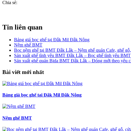
Chia sẻ:
Tin liên quan
Bảng giá bọc ghế tại Đắk Mil Đắk Nông
Nệm ghế BMT
Bọc nệm ghế tại BMT Đắk Lắk – Nệm ghế quán Cafe, ghế gỗ,
Sản xuất ghế tình yêu BMT Đắk Lắk – Bọc ghế tình yêu BMT
Sản xuất ghế quán Bida BMT Đắk Lắk – Đóng mới theo yêu c
Bài viết mới nhất
Bảng giá bọc ghế tại Đắk Mil Đắk Nông
Nệm ghế BMT