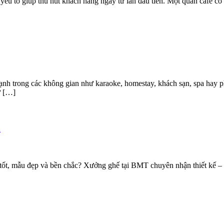
 yếu tố giúp thu hút khách hàng ngay từ lần đầu tiên. Một quán cafe c
nh trong các không gian như karaoke, homestay, khách sạn, spa hay p
ư […]
u
á tốt, mẫu đẹp và bền chắc? Xưởng ghế tại BMT chuyên nhận thiết kế –