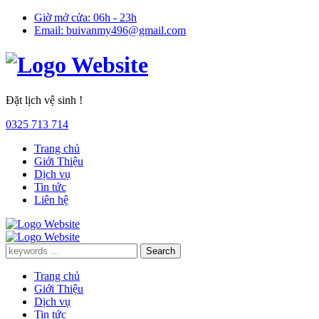
Giờ mở cửa:
06h - 23h
Email:
buivanmy496@gmail.com
Đặt lịch vệ sinh !
0325 713 714
Trang chủ
Giới Thiệu
Dịch vụ
Tin tức
Liên hệ
Trang chủ
Giới Thiệu
Dịch vụ
Tin tức