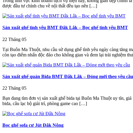
Trong lĩnh vực kinh doanh dịch vụ hiện nay, không gian đẹp chính là
được đầu tư chỉnh chu về nội thất đều tạo nên […]
Sản xuất ghế tình yêu BMT Đắk Lắk – Bọc ghế tình yêu BMT
22
Tháng 05
Tại Buôn Ma Thuột, nhu cầu sử dụng ghế tình yêu ngày càng tăng mạ
còn tạo điểm nhấn độc đáo cho không gian và đem lại trải nghiệm th
Sản xuất ghế quán Bida BMT Đắk Lắk – Đóng mới theo yêu cầ
22
Tháng 05
Bạn đang tìm đơn vị sản xuất ghế bida tại Buôn Ma Thuột uy tín, gi
bida, câu lạc bộ giải trí, phòng game cao […]
Bọc ghế sofa cư Jút Đắk Nông