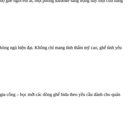
ó bộ ghế ngồi êm ái, một phòng karaoke sang trọng hay một cửa hàng
hòng ngủ hiện đại. Không chỉ mang tính thẩm mỹ cao, ghế tình yêu
 gia công – bọc mới các dòng ghế bida theo yêu cầu dành cho quán