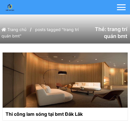
Thẻ:
trang trí
/
Trang chủ
posts tagged "trang trí
quán bmt
quán bmt"
Thi công lam sóng tại bmt Đắk Lắk