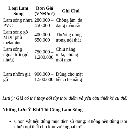
Loại Lam
Đơn Giá
Ghi Chú
Sóng
(VNĐ/m²)
Lam sóng nhựa
280.000 –
Chống ẩm, đa
PVC
450.000
dạng màu sắc
Lam sóng gỗ
400.000 –
Thường dùng
MDF phủ
650.000
trong nội thất
melamine
Lam sóng
Chịu nắng
750.000 –
ngoài trời (gỗ
mưa, chống
1.200.000
nhựa)
mối mọt
Lam nhôm giả
900.000 –
Dùng cho mặt
gỗ
1.500.000
tiền, che nắng
Lưu ý: Giá có thể thay đổi tùy thời điểm và yêu cầu thiết kế cụ thể.
Những Lưu Ý Khi Thi Công Lam Sóng
Chọn vật liệu đúng mục đích sử dụng: Không nên dùng lam
nhựa nội thất cho khu vực ngoài trời.