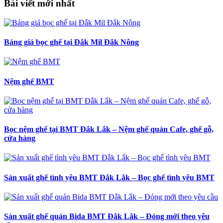
Bài viết mới nhất
Bảng giá bọc ghế tại Đắk Mil Đắk Nông
Nệm ghế BMT
Bọc nệm ghế tại BMT Đắk Lắk – Nệm ghế quán Cafe, ghế gỗ,
cửa hàng
Sản xuất ghế tình yêu BMT Đắk Lắk – Bọc ghế tình yêu BMT
Sản xuất ghế quán Bida BMT Đắk Lắk – Đóng mới theo yêu