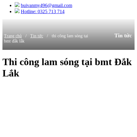
buivanmy496@gmail.com
Hotline: 0325 713 714
Tin tức
/
/
Trang chủ
Tin tức
thi công lam sóng tại
bmt đắk lắk
Thi công lam sóng tại bmt Đắk
Lắk