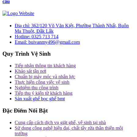
cầu
Điạ chỉ:
362/120 Võ Văn Kiệt, Phường Thành Nhất, Buôn
Ma Thuột, Đắk Lắk
Hotline:
0325 713 714
Email:
buivanmy496@gmail.com
Quy Trình Vệ Sinh
Tiếp nhận thông tin khách hàng
Khảo sát tận nơi
Chuẩn bị máy móc và nhân lực
Thực hiện công việc vệ sinh
Nghiệm thu công trình
Tiếp thu ý kiến từ khách hàng
Sản xuất ghế bọc ghế bmt
Đặc Điểm Nổi Bật
Cung cấp cách dịch vụ giặt ghế, vệ sinh tại nhà
Sử dụng công nghệ hiện đại, chất tẩy rửa thân thiện môi
trường