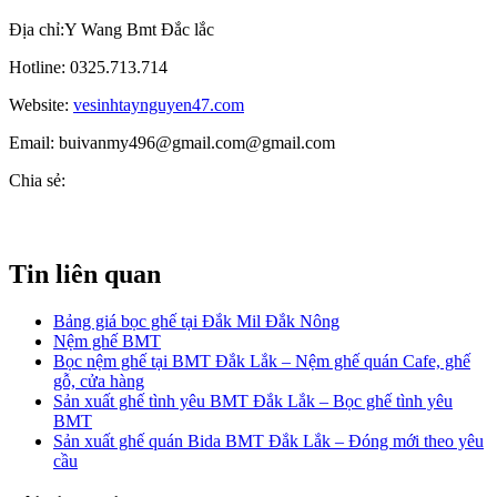
Địa chỉ:Y Wang Bmt Đắc lắc
Hotline: 0325.713.714
Website:
vesinhtaynguyen47.com
Email: buivanmy496@gmail.com@gmail.com
Chia sẻ:
Tin liên quan
Bảng giá bọc ghế tại Đắk Mil Đắk Nông
Nệm ghế BMT
Bọc nệm ghế tại BMT Đắk Lắk – Nệm ghế quán Cafe, ghế
gỗ, cửa hàng
Sản xuất ghế tình yêu BMT Đắk Lắk – Bọc ghế tình yêu
BMT
Sản xuất ghế quán Bida BMT Đắk Lắk – Đóng mới theo yêu
cầu