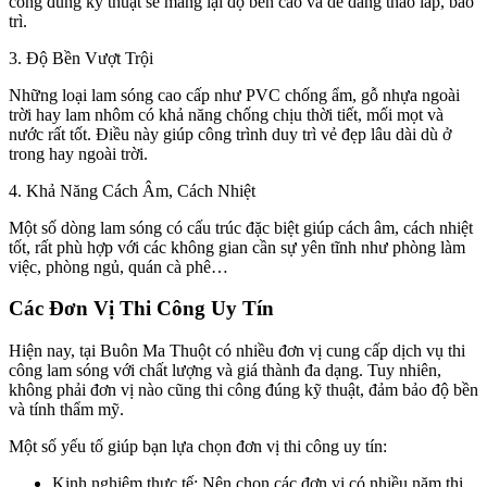
công đúng kỹ thuật sẽ mang lại độ bền cao và dễ dàng tháo lắp, bảo
trì.
3. Độ Bền Vượt Trội
Những loại lam sóng cao cấp như PVC chống ẩm, gỗ nhựa ngoài
trời hay lam nhôm có khả năng chống chịu thời tiết, mối mọt và
nước rất tốt. Điều này giúp công trình duy trì vẻ đẹp lâu dài dù ở
trong hay ngoài trời.
4. Khả Năng Cách Âm, Cách Nhiệt
Một số dòng lam sóng có cấu trúc đặc biệt giúp cách âm, cách nhiệt
tốt, rất phù hợp với các không gian cần sự yên tĩnh như phòng làm
việc, phòng ngủ, quán cà phê…
Các Đơn Vị Thi Công Uy Tín
Hiện nay, tại Buôn Ma Thuột có nhiều đơn vị cung cấp dịch vụ thi
công lam sóng với chất lượng và giá thành đa dạng. Tuy nhiên,
không phải đơn vị nào cũng thi công đúng kỹ thuật, đảm bảo độ bền
và tính thẩm mỹ.
Một số yếu tố giúp bạn lựa chọn đơn vị thi công uy tín:
Kinh nghiệm thực tế: Nên chọn các đơn vị có nhiều năm thi