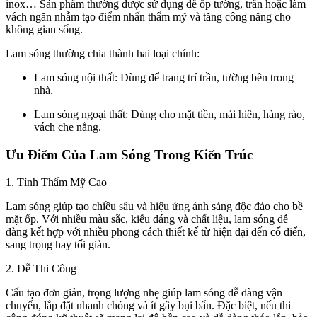
inox… Sản phẩm thường được sử dụng để ốp tường, trần hoặc làm
vách ngăn nhằm tạo điểm nhấn thẩm mỹ và tăng công năng cho
không gian sống.
Lam sóng thường chia thành hai loại chính:
Lam sóng nội thất: Dùng để trang trí trần, tường bên trong
nhà.
Lam sóng ngoại thất: Dùng cho mặt tiền, mái hiên, hàng rào,
vách che nắng.
Ưu Điểm Của Lam Sóng Trong Kiến Trúc
1. Tính Thẩm Mỹ Cao
Lam sóng giúp tạo chiều sâu và hiệu ứng ánh sáng độc đáo cho bề
mặt ốp. Với nhiều màu sắc, kiểu dáng và chất liệu, lam sóng dễ
dàng kết hợp với nhiều phong cách thiết kế từ hiện đại đến cổ điển,
sang trọng hay tối giản.
2. Dễ Thi Công
Cấu tạo đơn giản, trọng lượng nhẹ giúp lam sóng dễ dàng vận
chuyển, lắp đặt nhanh chóng và ít gây bụi bẩn. Đặc biệt, nếu thi