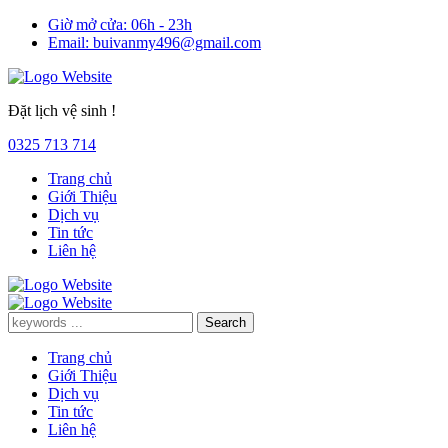
Giờ mở cửa:
06h - 23h
Email:
buivanmy496@gmail.com
Đặt lịch vệ sinh !
0325 713 714
Trang chủ
Giới Thiệu
Dịch vụ
Tin tức
Liên hệ
Trang chủ
Giới Thiệu
Dịch vụ
Tin tức
Liên hệ