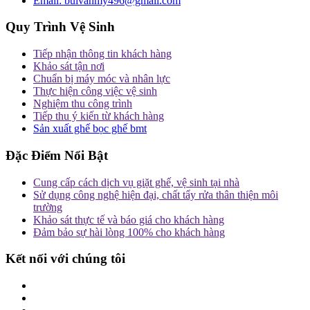
Email:
buivanmy496@gmail.com
Quy Trình Vệ Sinh
Tiếp nhận thông tin khách hàng
Khảo sát tận nơi
Chuẩn bị máy móc và nhân lực
Thực hiện công việc vệ sinh
Nghiệm thu công trình
Tiếp thu ý kiến từ khách hàng
Sản xuất ghế bọc ghế bmt
Đặc Điểm Nổi Bật
Cung cấp cách dịch vụ giặt ghế, vệ sinh tại nhà
Sử dụng công nghệ hiện đại, chất tẩy rửa thân thiện môi
trường
Khảo sát thực tế và báo giá cho khách hàng
Đảm bảo sự hài lòng 100% cho khách hàng
Kết nối với chúng tôi