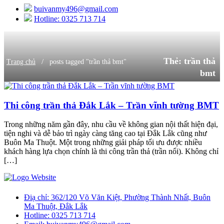
buivanmy496@gmail.com
Hotline: 0325 713 714
Thẻ:
trần thả
/
Trang chủ
posts tagged "trần thả bmt"
bmt
Thi công trần thả Đắk Lắk – Trần vĩnh tường BMT
Trong những năm gần đây, nhu cầu về không gian nội thất hiện đại,
tiện nghi và dễ bảo trì ngày càng tăng cao tại Đắk Lắk cũng như
Buôn Ma Thuột. Một trong những giải pháp tối ưu được nhiều
khách hàng lựa chọn chính là thi công trần thả (trần nổi). Không chỉ
[…]
Điạ chỉ:
362/120 Võ Văn Kiệt, Phường Thành Nhất, Buôn
Ma Thuột, Đắk Lắk
Hotline:
0325 713 714