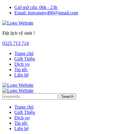
Giờ mở cửa:
06h - 23h
Email:
buivanmy496@gmail.com
Đặt lịch vệ sinh !
0325 713 714
Trang chủ
Giới Thiệu
Dịch vụ
Tin tức
Liên hệ
Trang chủ
Giới Thiệu
Dịch vụ
Tin tức
Liên hệ