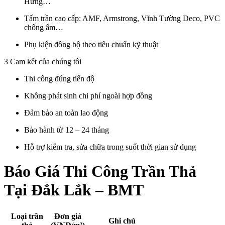
Hưng…
Tấm
trần
cao
cấp
:
AMF,
Armstrong,
Vĩnh
Tường
Deco,
PVC
chống
ẩm…
Phụ
kiện
đồng
bộ
theo
tiêu
chuẩn
kỹ
thuật
3
Cam
kết
của
chúng
tôi
Thi
công
đúng
tiến
độ
Không
phát
sinh
chi
phí
ngoài
hợp
đồng
Đảm
bảo
an
toàn
lao
động
Bảo
hành
từ
12 –
24
tháng
Hỗ
trợ
kiểm
tra,
sửa
chữa
trong
suốt
thời
gian
sử
dụng
Báo
Giá
Thi
Công
Trần
Thả
Tại Đắk Lắk – BMT
Loại
trần
Đơn
giá
Ghi
chú