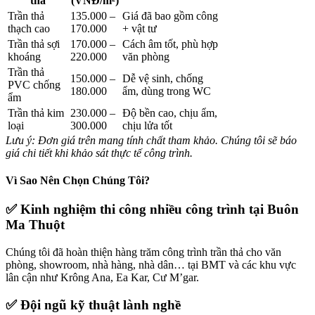
thả
(
VNĐ/
m²)
Trần
thả
135.000 –
Giá
đã
bao
gồm
công
thạch
cao
170.000
+
vật
tư
Trần
thả
sợi
170.000 –
Cách
âm
tốt,
phù
hợp
khoáng
220.000
văn
phòng
Trần
thả
150.000 –
Dễ
vệ
sinh,
chống
PVC
chống
180.000
ẩm,
dùng
trong
WC
ẩm
Trần
thả
kim
230.000 –
Độ
bền
cao,
chịu
ẩm,
loại
300.000
chịu
lửa
tốt
Lưu
ý:
Đơn
giá
trên
mang
tính
chất
tham
khảo.
Chúng
tôi
sẽ
báo
giá
chi
tiết
khi
khảo
sát
thực
tế
công
trình.
Vì
Sao
Nên
Chọn
Chúng
Tôi?
✅
Kinh
nghiệm
thi
công
nhiều
công
trình
tại
Buôn
Ma
Thuột
Chúng
tôi
đã
hoàn
thiện
hàng
trăm
công
trình
trần
thả
cho
văn
phòng,
showroom,
nhà
hàng,
nhà
dân…
tại
BMT
và
các
khu
vực
lân
cận
như
Krông
Ana,
Ea
Kar,
Cư
M’gar.
✅
Đội
ngũ
kỹ
thuật
lành
nghề