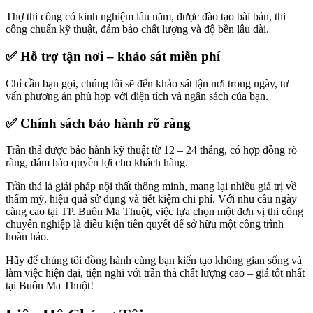
Thợ
thi
công
có
kinh
nghiệm
lâu
năm,
được
đào
tạo
bài
bản,
thi
công
chuẩn
kỹ
thuật,
đảm
bảo
chất
lượng
và
độ
bền
lâu
dài.
✅
Hỗ
trợ
tận
nơi –
khảo
sát
miễn
phí
Chỉ
cần
bạn
gọi,
chúng
tôi
sẽ
đến
khảo
sát
tận
nơi
trong
ngày,
tư
vấn
phương
án
phù
hợp
với
diện
tích
và
ngân
sách
của
bạn.
✅
Chính
sách
bảo
hành
rõ
ràng
Trần
thả
được
bảo
hành
kỹ
thuật
từ
12 –
24
tháng,
có
hợp
đồng
rõ
ràng,
đảm
bảo
quyền
lợi
cho
khách
hàng.
Trần
thả
là
giải
pháp
nội
thất
thông
minh,
mang
lại
nhiều
giá
trị
về
thẩm
mỹ,
hiệu
quả
sử
dụng
và
tiết
kiệm
chi
phí.
Với
nhu
cầu
ngày
càng
cao
tại
TP.
Buôn
Ma
Thuột,
việc
lựa
chọn
một
đơn
vị
thi
công
chuyên
nghiệp
là
điều
kiện
tiên
quyết
để
sở
hữu
một
công
trình
hoàn
hảo.
Hãy
để
chúng
tôi
đồng
hành
cùng
bạn
kiến
tạo
không
gian
sống
và
làm
việc
hiện
đại,
tiện
nghi
với
trần
thả
chất
lượng
cao –
giá
tốt
nhất
tại
Buôn
Ma
Thuột!