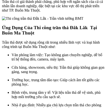
Trần
thả
có
giá
thành
phải
chăng,
phù
hợp
với
ngân
sách
của
cả
cá
nhân
lẫn
doanh
nghiệp,
đặc
biệt
tại
các
khu
vực
đô
thị
phát
triển
như
TP.
Buôn
Ma
Thuột.
Ứng
Dụng
Của Thi công trần thả Đắk Lắk
Tại
Buôn
Ma
Thuột
Trần
thả
được
sử
dụng
rộng
rãi
trong
nhiều
lĩnh
vực
và
loại
hình
công
trình
tại
Buôn
Ma
Thuột
như:
Văn
phòng
làm
việc
:
Tạo
không
gian
chuyên
nghiệp,
dễ
bố
trí
hệ
thống
đèn,
camera,
máy
lạnh.
Cửa
hàng,
showroom,
siêu
thị
:
Trần
thả
giúp
không
gian
gọn
gàng,
sang
trọng.
Trường
học,
trung
tâm
đào
tạo
:
Giúp
cách
âm
tốt
giữa
các
phòng
học.
Bệnh
viện,
trung
tâm
y
tế
:
Vật
liệu
trần
thả
dễ
vệ
sinh,
phù
hợp
môi
trường
yêu
cầu
sạch
sẽ.
Nhà
ở
gia
đình
:
Nhiều
gia
chủ
lựa
chọn
trần
thả
cho
phòng