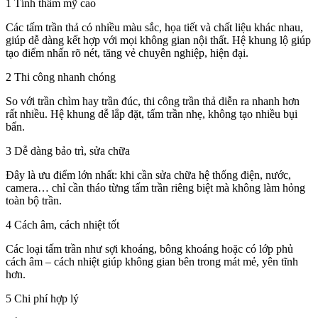
1
Tính
thẩm
mỹ
cao
Các
tấm
trần
thả
có
nhiều
màu
sắc,
họa
tiết
và
chất
liệu
khác
nhau,
giúp
dễ
dàng
kết
hợp
với
mọi
không
gian
nội
thất.
Hệ
khung
lộ
giúp
tạo
điểm
nhấn
rõ
nét,
tăng
vẻ
chuyên
nghiệp,
hiện
đại.
2
Thi
công
nhanh
chóng
So
với
trần
chìm
hay
trần
đúc,
thi
công
trần
thả
diễn
ra
nhanh
hơn
rất
nhiều.
Hệ
khung
dễ
lắp
đặt,
tấm
trần
nhẹ,
không
tạo
nhiều
bụi
bẩn.
3
Dễ
dàng
bảo
trì,
sửa
chữa
Đây
là
ưu
điểm
lớn
nhất:
khi
cần
sửa
chữa
hệ
thống
điện,
nước,
camera…
chỉ
cần
tháo
từng
tấm
trần
riêng
biệt
mà
không
làm
hỏng
toàn
bộ
trần.
4
Cách
âm,
cách
nhiệt
tốt
Các
loại
tấm
trần
như
sợi
khoáng,
bông
khoáng
hoặc
có
lớp
phủ
cách
âm –
cách
nhiệt
giúp
không
gian
bên
trong
mát
mẻ,
yên
tĩnh
hơn.
5
Chi
phí
hợp
lý