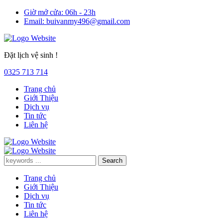
Giờ mở cửa:
06h - 23h
Email:
buivanmy496@gmail.com
Đặt lịch vệ sinh !
0325 713 714
Trang chủ
Giới Thiệu
Dịch vụ
Tin tức
Liên hệ
Trang chủ
Giới Thiệu
Dịch vụ
Tin tức
Liên hệ