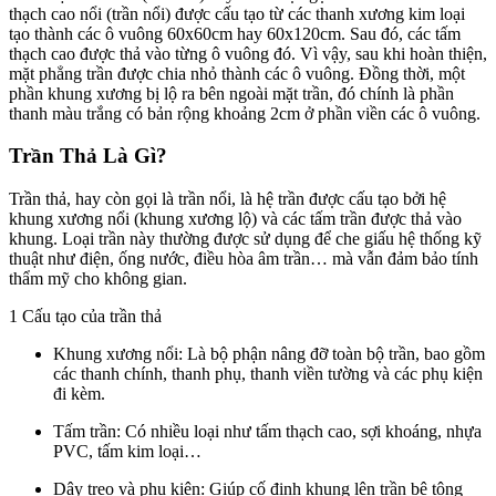
thạch cao nổi (trần nổi) được cấu tạo từ các thanh xương kim loại
tạo thành các ô vuông 60x60cm hay 60x120cm. Sau đó, các tấm
thạch cao được thả vào từng ô vuông đó. Vì vậy, sau khi hoàn thiện,
mặt phẳng trần được chia nhỏ thành các ô vuông. Đồng thời, một
phần khung xương bị lộ ra bên ngoài mặt trần, đó chính là phần
thanh màu trắng có bản rộng khoảng 2cm ở phần viền các ô vuông.
Trần
Thả
Là
Gì?
Trần
thả,
hay
còn
gọi
là
trần
nổi
,
là
hệ
trần
được
cấu
tạo
bởi
hệ
khung
xương
nổi (
khung
xương
lộ)
và
các
tấm
trần
được
thả
vào
khung.
Loại
trần
này
thường
được
sử
dụng
để
che
giấu
hệ
thống
kỹ
thuật
như
điện,
ống
nước,
điều
hòa
âm
trần…
mà
vẫn
đảm
bảo
tính
thẩm
mỹ
cho
không
gian.
1
Cấu
tạo
của
trần
thả
Khung
xương
nổi
:
Là
bộ
phận
nâng
đỡ
toàn
bộ
trần,
bao
gồm
các
thanh
chính,
thanh
phụ,
thanh
viền
tường
và
các
phụ
kiện
đi
kèm.
Tấm
trần
:
Có
nhiều
loại
như
tấm
thạch
cao,
sợi
khoáng,
nhựa
PVC,
tấm
kim
loại…
Dây
treo
và
phụ
kiện
:
Giúp
cố
định
khung
lên
trần
bê
tông