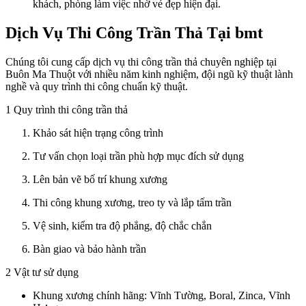
khách,
phòng
làm
việc
nhờ
vẻ
đẹp
hiện
đại.
Dịch
Vụ
Thi
Công
Trần
Thả
Tại bmt
Chúng
tôi
cung
cấp
dịch
vụ
thi
công
trần
thả
chuyên
nghiệp
tại
Buôn
Ma
Thuột
với
nhiều
năm
kinh
nghiệm,
đội
ngũ
kỹ
thuật
lành
nghề
và
quy
trình
thi
công
chuẩn
kỹ
thuật.
1
Quy
trình
thi
công
trần
thả
Khảo
sát
hiện
trạng
công
trình
Tư
vấn
chọn
loại
trần
phù
hợp
mục
đích
sử
dụng
Lên
bản
vẽ
bố
trí
khung
xương
Thi
công
khung
xương,
treo
ty
và
lắp
tấm
trần
Vệ
sinh,
kiểm
tra
độ
phẳng,
độ
chắc
chắn
Bàn
giao
và
bảo
hành
trần
2
Vật
tư
sử
dụng
Khung
xương
chính
hãng
:
Vĩnh
Tường,
Boral,
Zinca,
Vĩnh