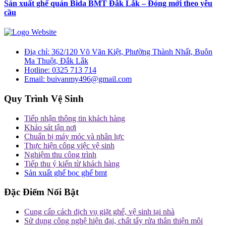
Sản xuất ghế quán Bida BMT Đắk Lắk – Đóng mới theo yêu
cầu
Điạ chỉ:
362/120 Võ Văn Kiệt, Phường Thành Nhất, Buôn
Ma Thuột, Đắk Lắk
Hotline:
0325 713 714
Email:
buivanmy496@gmail.com
Quy Trình Vệ Sinh
Tiếp nhận thông tin khách hàng
Khảo sát tận nơi
Chuẩn bị máy móc và nhân lực
Thực hiện công việc vệ sinh
Nghiệm thu công trình
Tiếp thu ý kiến từ khách hàng
Sản xuất ghế bọc ghế bmt
Đặc Điểm Nổi Bật
Cung cấp cách dịch vụ giặt ghế, vệ sinh tại nhà
Sử dụng công nghệ hiện đại, chất tẩy rửa thân thiện môi