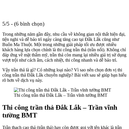
5/5 - (6 bình chọn)
Trong
những
năm
gần
đây,
nhu
cầu
về
không
gian
nội
thất
hiện
đại,
tiện
nghi
và
dễ
bảo
trì
ngày
càng
tăng
cao
tại Đắk Lắk cũng như
Buôn
Ma
Thuột.
Một
trong
những
giải
pháp
tối
ưu
được
nhiều
khách
hàng
lựa
chọn
chính
là
thi
công
trần
thả (
trần
nổi)
.
Không
chỉ
đáp
ứng
về
mặt
thẩm
mỹ,
trần
thả
còn
mang
lại
nhiều
giá
trị
sử
dụng
vượt
trội
như
cách
âm,
cách
nhiệt,
thi
công
nhanh
và
dễ
bảo
trì.
Vậy
trần
thả
là
gì?
Có
những
loại
nào?
Vì
sao
nên
chọn
đơn
vị thi
công trần thả Đắk Lắk
chuyên
nghiệp
?
Bài
viết
sau
sẽ
giúp
bạn
hiểu
rõ
hơn
về
dịch
vụ
này.
Thi công trần thả Đắk Lắk – Trần vĩnh tường BMT
Thi công trần thả Đắk Lắk – Trần vĩnh
tường BMT
Trần thạch cao thả (trần thả) hay còn được gọi với tên khác là trần