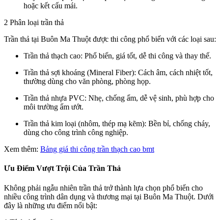
hoặc
kết
cấu
mái.
2
Phân
loại
trần
thả
Trần
thả
tại
Buôn
Ma
Thuột
được
thi
công
phổ
biến
với
các
loại
sau:
Trần
thả
thạch
cao
:
Phổ
biến,
giá
tốt,
dễ
thi
công
và
thay
thế.
Trần
thả
sợi
khoáng (
Mineral
Fiber)
:
Cách
âm,
cách
nhiệt
tốt,
thường
dùng
cho
văn
phòng,
phòng
họp.
Trần
thả
nhựa
PVC
:
Nhẹ,
chống
ẩm,
dễ
vệ
sinh,
phù
hợp
cho
môi
trường
ẩm
ướt.
Trần
thả
kim
loại (
nhôm,
thép
mạ
kẽm)
:
Bền
bỉ,
chống
cháy,
dùng
cho
công
trình
công
nghiệp.
Xem thêm:
Bảng giá thi công trần thạch cao bmt
Ưu
Điểm
Vượt
Trội
Của
Trần
Thả
Không
phải
ngẫu
nhiên
trần
thả
trở
thành
lựa
chọn
phổ
biến
cho
nhiều
công
trình
dân
dụng
và
thương
mại
tại
Buôn
Ma
Thuột.
Dưới
đây
là
những
ưu
điểm
nổi
bật: