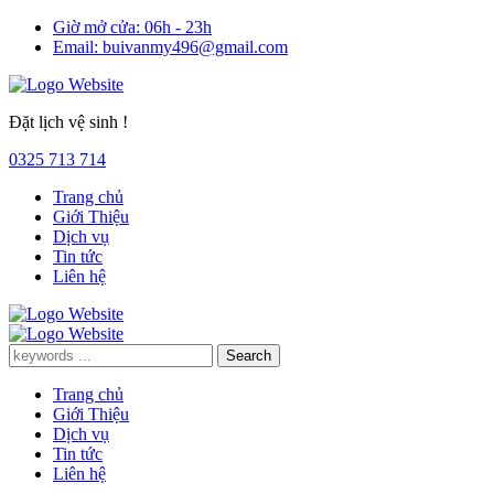
Giờ mở cửa:
06h - 23h
Email:
buivanmy496@gmail.com
Đặt lịch vệ sinh !
0325 713 714
Trang chủ
Giới Thiệu
Dịch vụ
Tin tức
Liên hệ
Trang chủ
Giới Thiệu
Dịch vụ
Tin tức
Liên hệ