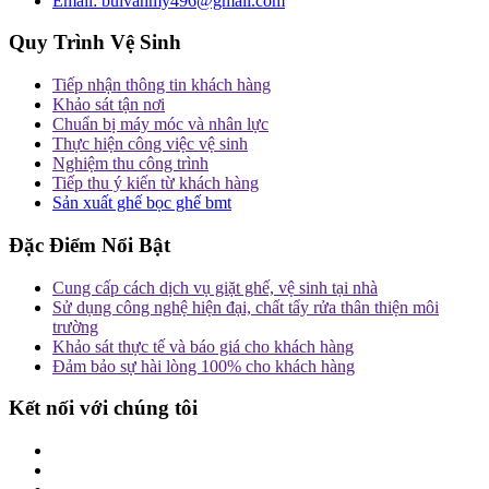
Email:
buivanmy496@gmail.com
Quy Trình Vệ Sinh
Tiếp nhận thông tin khách hàng
Khảo sát tận nơi
Chuẩn bị máy móc và nhân lực
Thực hiện công việc vệ sinh
Nghiệm thu công trình
Tiếp thu ý kiến từ khách hàng
Sản xuất ghế bọc ghế bmt
Đặc Điểm Nổi Bật
Cung cấp cách dịch vụ giặt ghế, vệ sinh tại nhà
Sử dụng công nghệ hiện đại, chất tẩy rửa thân thiện môi
trường
Khảo sát thực tế và báo giá cho khách hàng
Đảm bảo sự hài lòng 100% cho khách hàng
Kết nối với chúng tôi