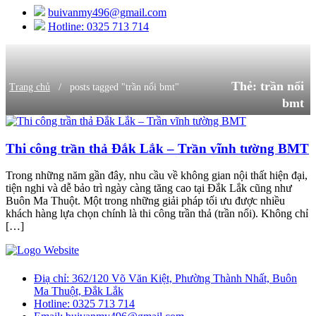
buivanmy496@gmail.com
Hotline: 0325 713 714
Thẻ:
trần nổi
/
Trang chủ
posts tagged "trần nổi bmt"
bmt
Thi công trần thả Đắk Lắk – Trần vĩnh tường BMT
Trong những năm gần đây, nhu cầu về không gian nội thất hiện đại,
tiện nghi và dễ bảo trì ngày càng tăng cao tại Đắk Lắk cũng như
Buôn Ma Thuột. Một trong những giải pháp tối ưu được nhiều
khách hàng lựa chọn chính là thi công trần thả (trần nổi). Không chỉ
[…]
Điạ chỉ:
362/120 Võ Văn Kiệt, Phường Thành Nhất, Buôn
Ma Thuột, Đắk Lắk
Hotline:
0325 713 714