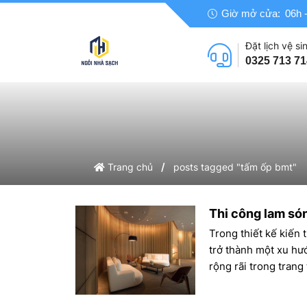
Giờ mở cửa:
06h -
Đặt lịch vệ sin
0325 713 71
/
Trang chủ
posts tagged "tấm ốp bmt"
Thi công lam són
Trong thiết kế kiến 
trở thành một xu hư
rộng rãi trong trang 
sóng không chỉ giúp
khả năng che chắn, 