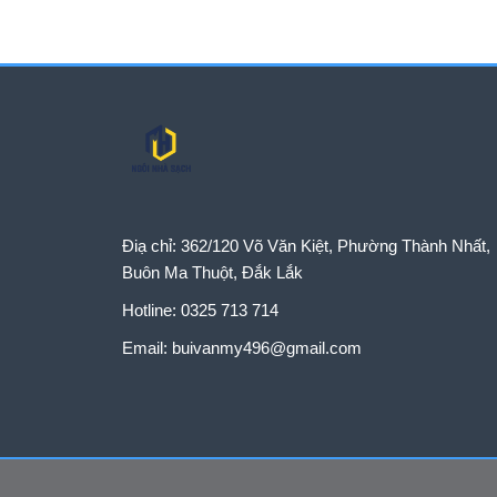
tiếng ồn và tạo […]
Điạ chỉ:
362/120 Võ Văn Kiệt, Phường Thành Nhất,
Buôn Ma Thuột, Đắk Lắk
Hotline:
0325 713 714
Email:
buivanmy496@gmail.com