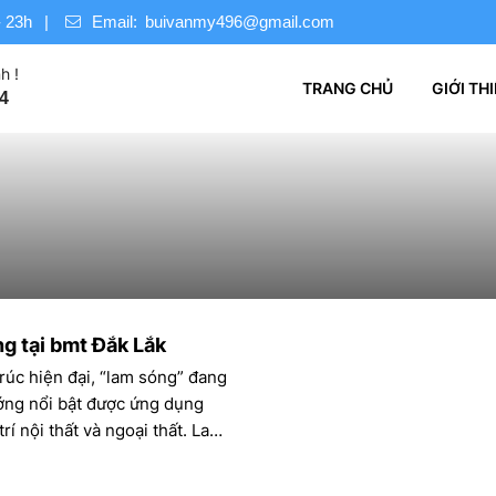
 23h
Email:
buivanmy496@gmail.com
h !
TRANG CHỦ
GIỚI TH
4
g tại bmt Đắk Lắk
trúc hiện đại, “lam sóng” đang
ớng nổi bật được ứng dụng
trí nội thất và ngoại thất. Lam
 tăng tính thẩm mỹ mà còn có
điều hòa ánh sáng, giảm