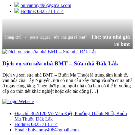
buivanmy496@gmail.com
Hotline: 0325 713 714
Thẻ:
sửa nhà giá
/
Trang chủ
posts tagged "sửa nhà giá rẻ bmt"
rẻ bmt
Dịch vụ sơn sửa nhà BMT – Sửa nhà Đắk Lắk
Dịch vụ sơn sửa nhà BMT – Buôn Ma Thuột là trung tâm kinh tế,
văn hóa của Tây Nguyên, nơi có nhu cầu xây dựng và sửa chữa nhà
ở ngày càng tăng. Theo thời gian, ngôi nhà của bạn có thể bị xuống
cấp do thời tiết khắc nghiệt hoặc các tác động […]
Điạ chỉ:
362/120 Võ Văn Kiệt, Phường Thành Nhất, Buôn
Ma Thuột, Đắk Lắk
Hotline:
0325 713 714
Email:
buivanmy496@gmail.com