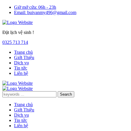
Giờ mở cửa:
06h - 23h
Email:
buivanmy496@gmail.com
Đặt lịch vệ sinh !
0325 713 714
Trang chủ
Giới Thiệu
Dịch vụ
Tin tức
Liên hệ
Trang chủ
Giới Thiệu
Dịch vụ
Tin tức
Liên hệ