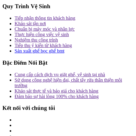
Quy Trình Vệ Sinh
Tiếp nhận thông tin khách hàng
Khảo sát tận nơi
Chuẩn bị máy móc và nhân lực
Thực hiện công việc vệ sinh
Nghiệm thu công trình
Tiếp thu ý kiến từ khách hàng
Sản xuất ghế bọc ghế bmt
Đặc Điểm Nổi Bật
Cung cấp cách dịch vụ giặt ghế, vệ sinh tại nhà
Sử dụng công nghệ hiện đại, chất tẩy rửa thân thiện môi
trường
Khảo sát thực tế và báo giá cho khách hàng
Đảm bảo sự hài lòng 100% cho khách hàng
Kết nối với chúng tôi