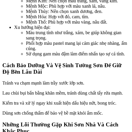
Mệnh Kim: Nên chọn màu trắng, xám, vàng kim.
Mệnh Mộc: Phù hợp với màu xanh lá, nâu.
Mệnh Thủy: Nên chọn xanh dương, đen.
Mệnh Hỏa: Hợp với đỏ, cam, tím.
Mệnh Thổ: Phù hợp với màu vàng, nâu đất.
Xu hướng hiện đại:
Màu trung tính như trắng, xám, be giúp không gian
sang trọng.
Phối hợp màu pastel mang lại cảm giác nhẹ nhàng, ấm
cúng.
Sử dụng gam màu đậm làm điểm nhấn tạo sự cá tính.
Cách Bảo Dưỡng Và Vệ Sinh Tường Sơn Để Giữ
Độ Bền Lâu Dài
Tránh va chạm mạnh làm trầy xước lớp sơn.
Lau chùi bụi bẩn bằng khăn mềm, tránh dùng chất tẩy rửa mạnh.
Kiểm tra và xử lý ngay khi xuất hiện dấu hiệu nứt, bong tróc.
Dùng sơn chống thấm để bảo vệ bề mặt khỏi ẩm mốc.
Những Lỗi Thường Gặp Khi Sơn Nhà Và Cách
Khắc Phục