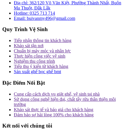
Điạ chỉ:
362/120 Võ Văn Kiệt, Phường Thành Nhất, Buôn
Ma Thuột, Đắk Lắk
Hotline:
0325 713 714
Email:
buivanmy496@gmail.com
Quy Trình Vệ Sinh
Tiếp nhận thông tin khách hàng
Khảo sát tận nơi
Chuẩn bị máy móc và nhân lực
Thực hiện công việc vệ sinh
Nghiệm thu công trình
Tiếp thu ý kiến từ khách hàng
Sản xuất ghế bọc ghế bmt
Đặc Điểm Nổi Bật
Cung cấp cách dịch vụ giặt ghế, vệ sinh tại nhà
Sử dụng công nghệ hiện đại, chất tẩy rửa thân thiện môi
trường
Khảo sát thực tế và báo giá cho khách hàng
Đảm bảo sự hài lòng 100% cho khách hàng
Kết nối với chúng tôi