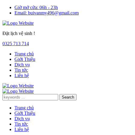
Giờ mở cửa:
06h - 23h
Email:
buivanmy496@gmail.com
Đặt lịch vệ sinh !
0325 713 714
Trang chủ
Giới Thiệu
Dịch vụ
Tin tức
Liên hệ
Trang chủ
Giới Thiệu
Dịch vụ
Tin tức
Liên hệ