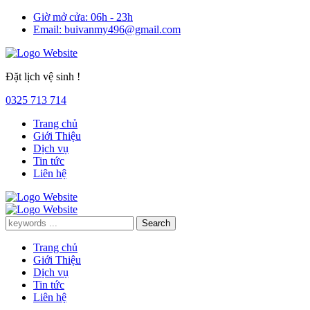
Giờ mở cửa:
06h - 23h
Email:
buivanmy496@gmail.com
Đặt lịch vệ sinh !
0325 713 714
Trang chủ
Giới Thiệu
Dịch vụ
Tin tức
Liên hệ
Trang chủ
Giới Thiệu
Dịch vụ
Tin tức
Liên hệ