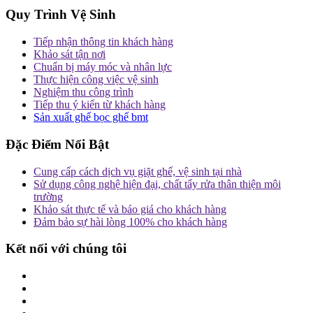
Quy Trình Vệ Sinh
Tiếp nhận thông tin khách hàng
Khảo sát tận nơi
Chuẩn bị máy móc và nhân lực
Thực hiện công việc vệ sinh
Nghiệm thu công trình
Tiếp thu ý kiến từ khách hàng
Sản xuất ghế bọc ghế bmt
Đặc Điểm Nổi Bật
Cung cấp cách dịch vụ giặt ghế, vệ sinh tại nhà
Sử dụng công nghệ hiện đại, chất tẩy rửa thân thiện môi
trường
Khảo sát thực tế và báo giá cho khách hàng
Đảm bảo sự hài lòng 100% cho khách hàng
Kết nối với chúng tôi