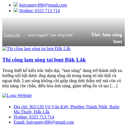
buivanmy496@gmail.com
Hotline: 0325 713 714
Thẻ:
lam sóng
/
Trang chủ
posts tagged "lam sóng bmt"
bmt
Thi công lam sóng tại bmt Đắk Lắk
Trong thiết kế kiến trúc hiện đại, “lam sóng” đang trở thành một xu
hướng nổi bật được ứng dụng rộng rãi trong trang trí nội thất và
ngoại thất. Lam sóng không chỉ giúp tăng tính thẩm mỹ mà còn có
khả năng che chắn, điều hòa ánh sáng, giảm tiếng ồn và tạo […]
Điạ chỉ:
362/120 Võ Văn Kiệt, Phường Thành Nhất, Buôn
Ma Thuột, Đắk Lắk
Hotline:
0325 713 714
Email:
buivanmy496@gmail.com