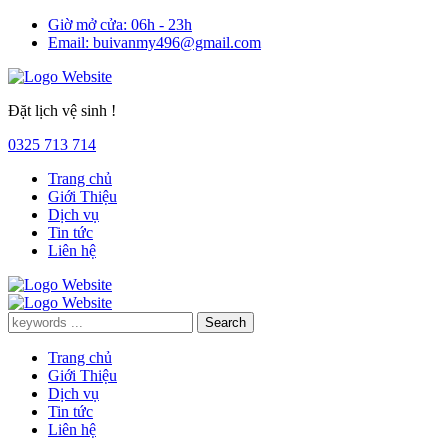
Giờ mở cửa:
06h - 23h
Email:
buivanmy496@gmail.com
Đặt lịch vệ sinh !
0325 713 714
Trang chủ
Giới Thiệu
Dịch vụ
Tin tức
Liên hệ
Trang chủ
Giới Thiệu
Dịch vụ
Tin tức
Liên hệ