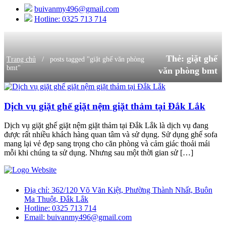
buivanmy496@gmail.com
Hotline: 0325 713 714
Thẻ:
giặt ghế
/
Trang chủ
posts tagged "giặt ghế văn phòng
bmt"
văn phòng bmt
Dịch vụ giặt ghế giặt nệm giặt thảm tại Đắk Lắk
Dịch vụ giặt ghế giặt nệm giặt thảm tại Đắk Lắk là dịch vụ đang
được rất nhiều khách hàng quan tâm và sử dụng. Sử dụng ghế sofa
mang lại vẻ đẹp sang trọng cho căn phòng và cảm giác thoải mái
mỗi khi chúng ta sử dụng. Nhưng sau một thời gian sử […]
Điạ chỉ:
362/120 Võ Văn Kiệt, Phường Thành Nhất, Buôn
Ma Thuột, Đắk Lắk
Hotline:
0325 713 714
Email:
buivanmy496@gmail.com