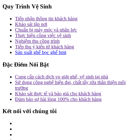
Quy Trình Vệ Sinh
Tiếp nhận thông tin khách hàng
Khảo sát tận nơi
Chuẩn bị máy móc và nhân lực
Thực hiện công việc vệ sinh
Nghiệm thu công trình
Tiếp thu ý kiến từ khách hàng
Sản xuất ghế bọc ghế bmt
Đặc Điểm Nổi Bật
Cung cấp cách dịch vụ giặt ghế, vệ sinh tại nhà
Sử dụng công nghệ hiện đại, chất tẩy rửa thân thiện môi
trường
Khảo sát thực tế và báo giá cho khách hàng
Đảm bảo sự hài lòng 100% cho khách hàng
Kết nối với chúng tôi