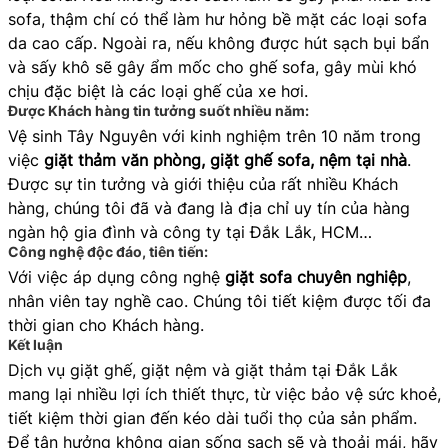
sofa, thậm chí có thể làm hư hỏng bề mặt các loại sofa
da cao cấp. Ngoài ra, nếu không được hút sạch bụi bẩn
và sấy khô sẽ gây ẩm mốc cho ghế sofa, gây mùi khó
chịu đặc biệt là các loại ghế của xe hơi.
Được Khách hàng tin tưởng suốt nhiều năm:
Vệ sinh Tây Nguyên với kinh nghiệm trên 10 năm trong
việc
giặt thảm văn phòng, giặt ghế sofa, nệm tại nhà
.
Được sự tin tưởng và giới thiệu của rất nhiều Khách
hàng, chúng tôi đã và đang là địa chỉ uy tín của hàng
ngàn hộ gia đình và công ty tại Đắk Lắk, HCM…
Công nghệ độc đáo, tiên tiến:
Với việc áp dụng công nghệ
giặt sofa chuyên nghiệp
,
nhân viên tay nghề cao. Chúng tôi tiết kiệm được tối đa
thời gian cho Khách hàng.
Kết luận
Dịch vụ giặt ghế, giặt nệm và giặt thảm tại Đắk Lắk
mang lại nhiều lợi ích thiết thực, từ việc bảo vệ sức khoẻ,
tiết kiệm thời gian đến kéo dài tuổi thọ của sản phẩm.
Để tận hưởng không gian sống sạch sẽ và thoải mái, hãy