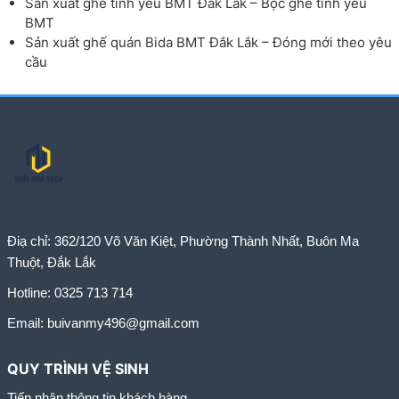
Sản xuất ghế tình yêu BMT Đắk Lắk – Bọc ghế tình yêu
BMT
Sản xuất ghế quán Bida BMT Đắk Lắk – Đóng mới theo yêu
cầu
Điạ chỉ:
362/120 Võ Văn Kiệt, Phường Thành Nhất, Buôn Ma
Thuột, Đắk Lắk
Hotline:
0325 713 714
Email:
buivanmy496@gmail.com
QUY TRÌNH VỆ SINH
Tiếp nhận thông tin khách hàng