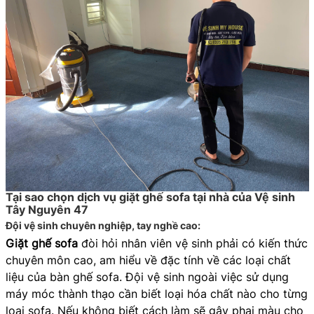
Tại sao chọn dịch vụ giặt ghế sofa tại nhà của Vệ sinh
Tây Nguyên 47
Đội vệ sinh chuyên nghiệp, tay nghề cao:
Giặt ghế sofa
đòi hỏi nhân viên vệ sinh phải có kiến thức
chuyên môn cao, am hiểu về đặc tính về các loại chất
liệu của bàn ghế sofa. Đội vệ sinh ngoài việc sử dụng
máy móc thành thạo cần biết loại hóa chất nào cho từng
loại sofa. Nếu không biết cách làm sẽ gây phai màu cho