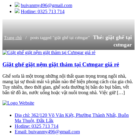
buivanmy496@gmail.com
Hotline: 0325 713 714
Thẻ:
giặt ghế tại
/
Trang chủ
posts tagged "giặt ghế tại cưmgar"
cưmgar
Giặt ghế giặt nệm giặt thảm tại Cưmgar giá rẻ
Ghế sofa là một trong những nội thất quan trọng trong ngôi nhà,
mang lại sự thoải mái và phần nào thể hiện phong cách của gia chủ.
Tuy nhiên, theo thời gian, ghế sofa thường bị bẩn do bụi bắm, vết
bẩn từ đồ ăn, nước uống hoặc vật nuôi trong nhà. Việc giữ […]
Điạ chỉ:
362/120 Võ Văn Kiệt, Phường Thành Nhất, Buôn
Ma Thuột, Đắk Lắk
Hotline:
0325 713 714
Email:
buivanmy496@gmail.com