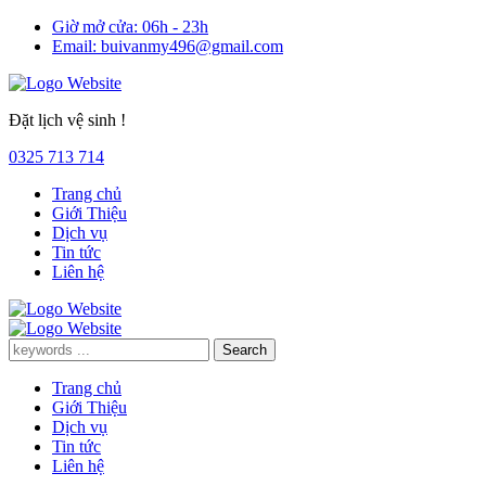
Giờ mở cửa:
06h - 23h
Email:
buivanmy496@gmail.com
Đặt lịch vệ sinh !
0325 713 714
Trang chủ
Giới Thiệu
Dịch vụ
Tin tức
Liên hệ
Trang chủ
Giới Thiệu
Dịch vụ
Tin tức
Liên hệ