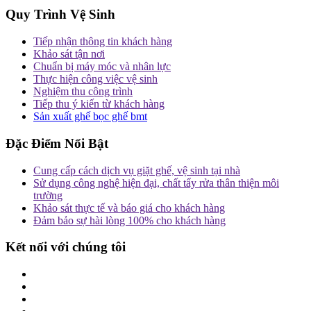
Quy Trình Vệ Sinh
Tiếp nhận thông tin khách hàng
Khảo sát tận nơi
Chuẩn bị máy móc và nhân lực
Thực hiện công việc vệ sinh
Nghiệm thu công trình
Tiếp thu ý kiến từ khách hàng
Sản xuất ghế bọc ghế bmt
Đặc Điểm Nổi Bật
Cung cấp cách dịch vụ giặt ghế, vệ sinh tại nhà
Sử dụng công nghệ hiện đại, chất tẩy rửa thân thiện môi
trường
Khảo sát thực tế và báo giá cho khách hàng
Đảm bảo sự hài lòng 100% cho khách hàng
Kết nối với chúng tôi