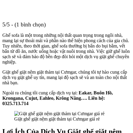
5/5 - (1 bình chọn)
Ghế sofa là một trong những nội thất quan trọng trong ngôi nhà,
mang lại sự thoải mái và phần nào thể hiện phong cách của gia chủ.
Tuy nhiên, theo thời gian, ghế sofa thường bị bẩn do bụi bắm, vết
bẩn từ đồ ăn, nước uống hoặc vật nuôi trong nhà. Việc giữ ghế luôn
sạch sẽ và đảm bảo độ bền đẹp đòi hỏi một dịch vụ giặt ghế chuyên
nghiệp.
Giặt ghế giặt nệm giặt thảm tại Cưmgar, chúng tôi tự hào cung cấp
dịch vụ giặt ghế uy tín, mang lại độ sạch sẽ và an toàn cho nội thất
nhà bạn.
Ngoài ra chúng tôi cung cấp dịch vụ tại:
Eakar, Buôn Hồ,
Krongana, Cujut, Eahleo, Krông Năng…. Liên hệ:
0325.713.714
Giặt ghế giặt nệm giặt thảm tại Cưmgar giá rẻ
Lợi Ích Của Dịch Vụ Giặt ghế giặt nệm