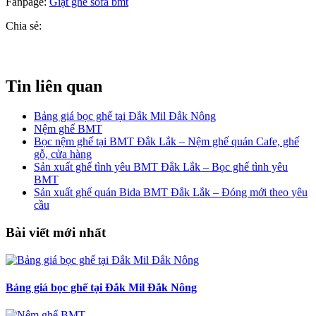
Fanpage:
Giặt ghế sofa bmt
Chia sẻ:
Tin liên quan
Bảng giá bọc ghế tại Đắk Mil Đắk Nông
Nệm ghế BMT
Bọc nệm ghế tại BMT Đắk Lắk – Nệm ghế quán Cafe, ghế
gỗ, cửa hàng
Sản xuất ghế tình yêu BMT Đắk Lắk – Bọc ghế tình yêu
BMT
Sản xuất ghế quán Bida BMT Đắk Lắk – Đóng mới theo yêu
cầu
Bài viết mới nhất
Bảng giá bọc ghế tại Đắk Mil Đắk Nông