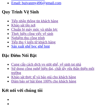
Email:
buivanmy496@gmail.com
Quy Trình Vệ Sinh
Tiếp nhận thông tin khách hàng
Khảo sát tận nơi
Chuẩn bị máy móc và nhân lực
Thực hiện công việc vệ sinh
Nghiệm thu công trình
Tiếp thu ý kiến từ khách hàng
Sản xuất ghế bọc ghế bmt
Đặc Điểm Nổi Bật
Cung cấp cách dịch vụ giặt ghế, vệ sinh tại nhà
Sử dụng công nghệ hiện đại, chất tẩy rửa thân thiện môi
trường
Khảo sát thực tế và báo giá cho khách hàng
Đảm bảo sự hài lòng 100% cho khách hàng
Kết nối với chúng tôi