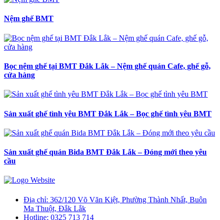
Nệm ghế BMT
Bọc nệm ghế tại BMT Đắk Lắk – Nệm ghế quán Cafe, ghế gỗ,
cửa hàng
Sản xuất ghế tình yêu BMT Đắk Lắk – Bọc ghế tình yêu BMT
Sản xuất ghế quán Bida BMT Đắk Lắk – Đóng mới theo yêu
cầu
Điạ chỉ:
362/120 Võ Văn Kiệt, Phường Thành Nhất, Buôn
Ma Thuột, Đắk Lắk
Hotline:
0325 713 714