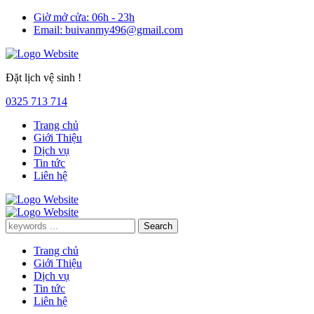
Giờ mở cửa:
06h - 23h
Email:
buivanmy496@gmail.com
Đặt lịch vệ sinh !
0325 713 714
Trang chủ
Giới Thiệu
Dịch vụ
Tin tức
Liên hệ
Trang chủ
Giới Thiệu
Dịch vụ
Tin tức
Liên hệ