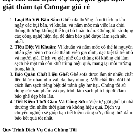
giặt thảm tại Cưmgar giá rẻ
Loại Bỏ Vết Bẩn Sâu:
Ghế sofa thường là nơi tích tụ lâu
ngày các bụi bẫn, vi khuẩn, và nấm mốc mà việc lau chùi
thông thường không thể loại bỏ hoàn toàn. Chúng tôi sử dụng
các công nghệ hiện đại để đảm bảo ghế được làm sạch sâu
nhất.
Tiêu Diệt Vi Khuẩn:
Vi khuẩn và nấm mốc có thể là nguyên
nhân gây bệnh cho các thành viên gia đình, đặc biệt là trẻ nhỏ
và người già. Dịch vụ giặt ghế của chúng tôi không chỉ làm
sạch bề mặt mà còn khử trùng hiệu quả, mang lại môi trường
trong lành.
Bảo Quản Chất Liệu Ghế:
Ghế sofa được làm từ nhiều chất
liệu khác nhau như vải, da, hay nhung. Mỗi chất liệu đòi hỏi
cách làm sạch riêng biệt để tránh gây hư hại. Chúng tôi sử
dụng các sản phẩm và quy trình làm sạch phù hợp để đảm
bảo ghế đẹp bền lâu.
Tiết Kiệm Thời Gian Và Công Sức:
Việc tự giặt ghế tại nhà
thường tốn nhiều thời gian và không hiệu quả. Dịch vụ
chuyên nghiệp sẽ giúp bạn tiết kiệm công sức, đồng thời đảm
bảo kết quả tốt nhất.
Quy Trình Dịch Vụ Của Chúng Tôi