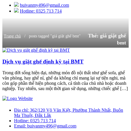
buivanmy496@gmail.com
Hotline: 0325 713 714
Thẻ:
giá giặt ghế
/
Trang chủ
posts tagged "giá giặt ghế bmt"
bmt
Dịch vụ giặt ghế định kỳ tại BMT
Trong đời sống hiện đại, những món đồ nội thất như ghế sofa, ghế
văn phòng, hay ghế nỉ, ghế da không chỉ mang lại sự tiện nghi, mà
còn góp phần thể hiện phong cách, cá tính của chủ nhà hoặc doanh
nghiệp. Tuy nhiên, sau một thời gian sử dụng, những chiếc ghế […]
Điạ chỉ:
362/120 Võ Văn Kiệt, Phường Thành Nhất, Buôn
Ma Thuột, Đắk Lắk
Hotline:
0325 713 714
Email:
buivanmy496@gmail.com