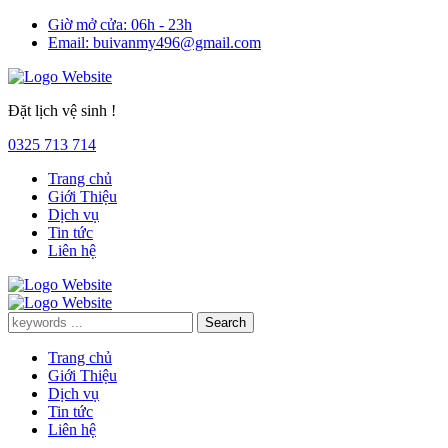
Giờ mở cửa:
06h - 23h
Email:
buivanmy496@gmail.com
Đặt lịch vệ sinh !
0325 713 714
Trang chủ
Giới Thiệu
Dịch vụ
Tin tức
Liên hệ
Trang chủ
Giới Thiệu
Dịch vụ
Tin tức
Liên hệ