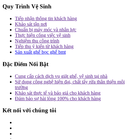
Quy Trình Vệ Sinh
Tiếp nhận thông tin khách hàng
Khảo sát tận nơi
Chuẩn bị máy móc và nhân lực
Thực hiện công việc vệ sinh
Nghiệm thu công trình
Tiếp thu ý kiến từ khách hàng
Sản xuất ghế bọc ghế bmt
Đặc Điểm Nổi Bật
Cung cấp cách dịch vụ giặt ghế, vệ sinh tại nhà
Sử dụng công nghệ hiện đại, chất tẩy rửa thân thiện môi
trường
Khảo sát thực tế và báo giá cho khách hàng
Đảm bảo sự hài lòng 100% cho khách hàng
Kết nối với chúng tôi