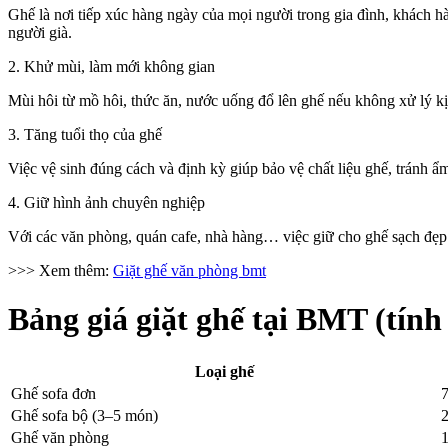
Ghế là nơi tiếp xúc hàng ngày của mọi người trong gia đình, khách hà
người già.
2. Khử mùi, làm mới không gian
Mùi hôi từ mồ hôi, thức ăn, nước uống đổ lên ghế nếu không xử lý kịp
3. Tăng tuổi thọ của ghế
Việc vệ sinh đúng cách và định kỳ giúp bảo vệ chất liệu ghế, tránh ẩm
4. Giữ hình ảnh chuyên nghiệp
Với các văn phòng, quán cafe, nhà hàng… việc giữ cho ghế sạch đẹp 
>>> Xem thêm:
Giặt ghế văn phòng bmt
Bảng giá giặt ghế tại BMT
(tính
Loại ghế
Ghế sofa đơn
Ghế sofa bộ (3–5 món)
Ghế văn phòng
1