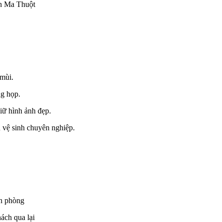
ôn Ma Thuột
 mùi.
ng họp.
iữ hình ảnh đẹp.
u vệ sinh chuyên nghiệp.
ăn phòng
ách qua lại