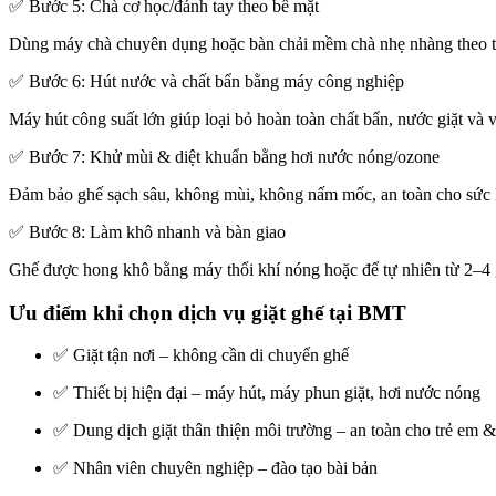
✅ Bước 5: Chà cơ học/đánh tay theo bề mặt
Dùng máy chà chuyên dụng hoặc bàn chải mềm chà nhẹ nhàng theo từn
✅ Bước 6: Hút nước và chất bẩn bằng máy công nghiệp
Máy hút công suất lớn giúp loại bỏ hoàn toàn chất bẩn, nước giặt và v
✅ Bước 7: Khử mùi & diệt khuẩn bằng hơi nước nóng/ozone
Đảm bảo ghế sạch sâu, không mùi, không nấm mốc, an toàn cho sức 
✅ Bước 8: Làm khô nhanh và bàn giao
Ghế được hong khô bằng máy thổi khí nóng hoặc để tự nhiên từ 2–4 gi
Ưu điểm khi chọn dịch vụ giặt ghế tại BMT
✅ Giặt tận nơi – không cần di chuyển ghế
✅ Thiết bị hiện đại – máy hút, máy phun giặt, hơi nước nóng
✅ Dung dịch giặt thân thiện môi trường – an toàn cho trẻ em 
✅ Nhân viên chuyên nghiệp – đào tạo bài bản