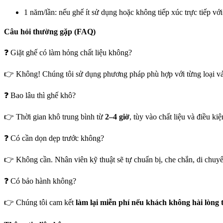
1 năm/lần: nếu ghế ít sử dụng hoặc không tiếp xúc trực tiếp vớ
Câu hỏi thường gặp (FAQ)
❓ Giặt ghế có làm hỏng chất liệu không?
👉 Không! Chúng tôi sử dụng phương pháp phù hợp với từng loại vải
❓ Bao lâu thì ghế khô?
👉 Thời gian khô trung bình từ
2–4 giờ
, tùy vào chất liệu và điều k
❓ Có cần dọn dẹp trước không?
👉 Không cần. Nhân viên kỹ thuật sẽ tự chuẩn bị, che chắn, di chuy
❓ Có bảo hành không?
👉 Chúng tôi cam kết
làm lại miễn phí nếu khách không hài lòng 