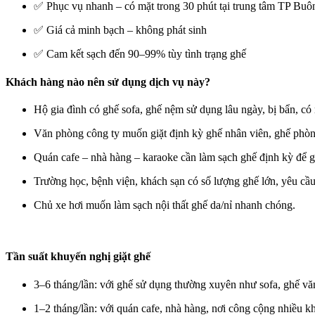
✅ Phục vụ nhanh – có mặt trong 30 phút tại trung tâm TP Bu
✅ Giá cả minh bạch – không phát sinh
✅ Cam kết sạch đến 90–99% tùy tình trạng ghế
Khách hàng nào nên sử dụng dịch vụ này?
Hộ gia đình có ghế sofa, ghế nệm sử dụng lâu ngày, bị bẩn, có
Văn phòng công ty muốn giặt định kỳ ghế nhân viên, ghế phò
Quán cafe – nhà hàng – karaoke cần làm sạch ghế định kỳ để g
Trường học, bệnh viện, khách sạn có số lượng ghế lớn, yêu cầ
Chủ xe hơi muốn làm sạch nội thất ghế da/nỉ nhanh chóng.
Tần suất khuyến nghị giặt ghế
3–6 tháng/lần: với ghế sử dụng thường xuyên như sofa, ghế v
1–2 tháng/lần: với quán cafe, nhà hàng, nơi công cộng nhiều kh