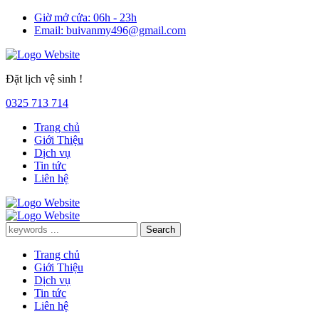
Giờ mở cửa:
06h - 23h
Email:
buivanmy496@gmail.com
Đặt lịch vệ sinh !
0325 713 714
Trang chủ
Giới Thiệu
Dịch vụ
Tin tức
Liên hệ
Trang chủ
Giới Thiệu
Dịch vụ
Tin tức
Liên hệ