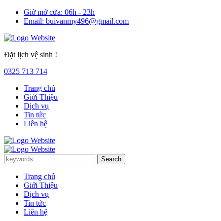
Giờ mở cửa:
06h - 23h
Email:
buivanmy496@gmail.com
Đặt lịch vệ sinh !
0325 713 714
Trang chủ
Giới Thiệu
Dịch vụ
Tin tức
Liên hệ
Trang chủ
Giới Thiệu
Dịch vụ
Tin tức
Liên hệ