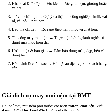
Khảo sát & đo đạc → Đo kích thước ghế, nệm, giường hoặc
xe hơi.
Tư vấn chất liệu → Gợi ý da thật, da công nghiệp, simili, vải
nỉ, vải bố… phù hợp.
Báo giá chi tiết → Rõ ràng theo hạng mục và chất liệu.
Thi công may mui nệm → Thực hiện bởi thợ lành nghề, sử
dụng máy móc hiện đại.
Hoàn thiện & bàn giao → Đảm bảo đúng mẫu, đẹp, bền và
đúng hẹn.
Bảo hành & chăm sóc → Hỗ trợ sau dịch vụ khi khách hàng
cần.
Giá dịch vụ may mui nệm tại BMT
Chi phí may mui nệm phụ thuộc vào
kích thước, chất liệu, kiểu
dáng và độ khó
. Dưới đây là bảng giá tham khảo: