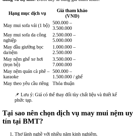
Giá tham khảo
Hạng mục dịch vụ
(VNĐ)
500.000 –
May mui sofa vải (1 bộ)
3.500.000
May mui sofa da công
2.500.000 –
nghiệp
5.000.000
May đầu giường bọc
1.000.000 –
da/nệm
2.500.000
May nệm ghế xe hơi
3.500.000 –
(trọn bộ)
7.000.000
May nệm quán cà phê –
500.000 –
karaoke
1.500.000 / ghế
May theo yêu cầu riêng
Thỏa thuận
📌 Lưu ý: Giá có thể thay đổi tùy chất liệu và thiết kế
phức tạp.
Tại sao nên chọn dịch vụ may mui nệm uy
tín tại BMT?
Thợ lành nghề với nhiều năm kinh nghiệm.