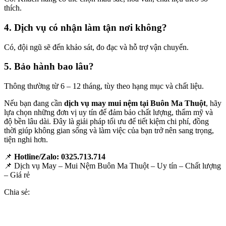
thích.
4. Dịch vụ có nhận làm tận nơi không?
Có, đội ngũ sẽ đến khảo sát, đo đạc và hỗ trợ vận chuyển.
5. Bảo hành bao lâu?
Thông thường từ 6 – 12 tháng, tùy theo hạng mục và chất liệu.
Nếu bạn đang cần
dịch vụ may mui nệm tại Buôn Ma Thuột
, hãy
lựa chọn những đơn vị uy tín để đảm bảo chất lượng, thẩm mỹ và
độ bền lâu dài. Đây là giải pháp tối ưu để tiết kiệm chi phí, đồng
thời giúp không gian sống và làm việc của bạn trở nên sang trọng,
tiện nghi hơn.
📌
Hotline/Zalo: 0325.713.714
📌 Dịch vụ May – Mui Nệm Buôn Ma Thuột – Uy tín – Chất lượng
– Giá rẻ
Chia sẻ: