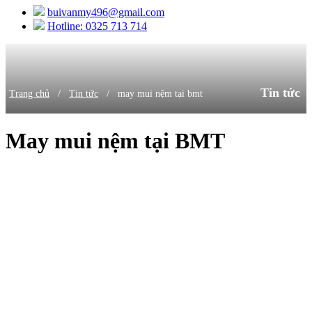
buivanmy496@gmail.com
Hotline: 0325 713 714
Tin tức
/
/
Trang chủ
Tin tức
may mui nệm tại bmt
May mui nệm tại BMT