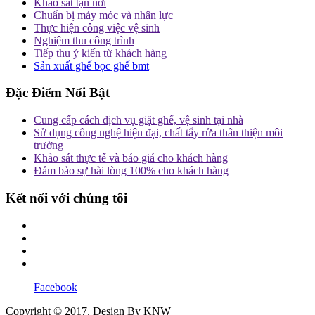
Khảo sát tận nơi
Chuẩn bị máy móc và nhân lực
Thực hiện công việc vệ sinh
Nghiệm thu công trình
Tiếp thu ý kiến từ khách hàng
Sản xuất ghế bọc ghế bmt
Đặc Điểm Nổi Bật
Cung cấp cách dịch vụ giặt ghế, vệ sinh tại nhà
Sử dụng công nghệ hiện đại, chất tẩy rửa thân thiện môi
trường
Khảo sát thực tế và báo giá cho khách hàng
Đảm bảo sự hài lòng 100% cho khách hàng
Kết nối với chúng tôi
Facebook
Copyright © 2017. Design By KNW