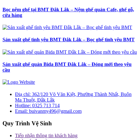
Bọc nệm ghế tại BMT Đắk Lắk – Nệm ghế quán Cafe, ghế gỗ,
cửa hàng
Sản xuất ghế tình yêu BMT Đắk Lắk – Bọc ghế tình yêu BMT
Sản xuất ghế quán Bida BMT Đắk Lắk – Đóng mới theo yêu
cầu
Điạ chỉ:
362/120 Võ Văn Kiệt, Phường Thành Nhất, Buôn
Ma Thuột, Đắk Lắk
Hotline:
0325 713 714
Email:
buivanmy496@gmail.com
Quy Trình Vệ Sinh
Tiếp nhận thông tin khách hàng