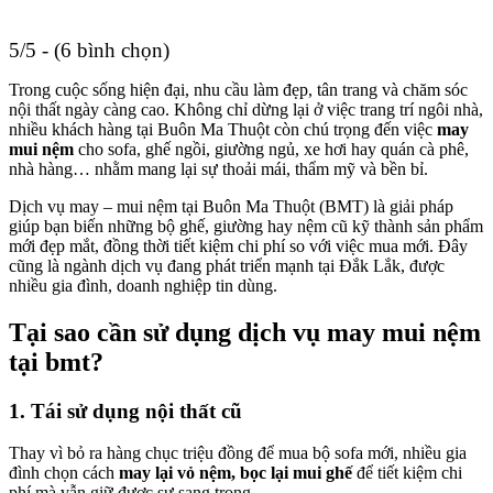
5/5 - (6 bình chọn)
Trong cuộc sống hiện đại, nhu cầu làm đẹp, tân trang và chăm sóc
nội thất ngày càng cao. Không chỉ dừng lại ở việc trang trí ngôi nhà,
nhiều khách hàng tại Buôn Ma Thuột còn chú trọng đến việc
may
mui nệm
cho sofa, ghế ngồi, giường ngủ, xe hơi hay quán cà phê,
nhà hàng… nhằm mang lại sự thoải mái, thẩm mỹ và bền bỉ.
Dịch vụ may – mui nệm tại Buôn Ma Thuột (BMT) là giải pháp
giúp bạn biến những bộ ghế, giường hay nệm cũ kỹ thành sản phẩm
mới đẹp mắt, đồng thời tiết kiệm chi phí so với việc mua mới. Đây
cũng là ngành dịch vụ đang phát triển mạnh tại Đắk Lắk, được
nhiều gia đình, doanh nghiệp tin dùng.
Tại sao cần sử dụng dịch vụ may mui nệm
tại bmt?
1. Tái sử dụng nội thất cũ
Thay vì bỏ ra hàng chục triệu đồng để mua bộ sofa mới, nhiều gia
đình chọn cách
may lại vỏ nệm, bọc lại mui ghế
để tiết kiệm chi
phí mà vẫn giữ được sự sang trọng.