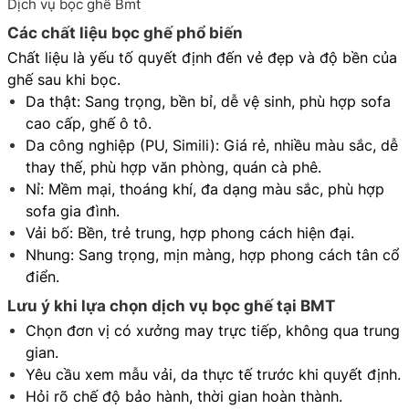
Dịch vụ bọc ghế Bmt
Các chất liệu bọc ghế phổ biến
Chất liệu là yếu tố quyết định đến vẻ đẹp và độ bền của
ghế sau khi bọc.
Da thật: Sang trọng, bền bỉ, dễ vệ sinh, phù hợp sofa
cao cấp, ghế ô tô.
Da công nghiệp (PU, Simili): Giá rẻ, nhiều màu sắc, dễ
thay thế, phù hợp văn phòng, quán cà phê.
Nỉ: Mềm mại, thoáng khí, đa dạng màu sắc, phù hợp
sofa gia đình.
Vải bố: Bền, trẻ trung, hợp phong cách hiện đại.
Nhung: Sang trọng, mịn màng, hợp phong cách tân cổ
điển.
Lưu ý khi lựa chọn dịch vụ bọc ghế tại BMT
Chọn đơn vị có xưởng may trực tiếp, không qua trung
gian.
Yêu cầu xem mẫu vải, da thực tế trước khi quyết định.
Hỏi rõ chế độ bảo hành, thời gian hoàn thành.