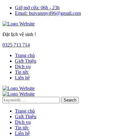
Giờ mở cửa:
06h - 23h
Email:
buivanmy496@gmail.com
Đặt lịch vệ sinh !
0325 713 714
Trang chủ
Giới Thiệu
Dịch vụ
Tin tức
Liên hệ
Trang chủ
Giới Thiệu
Dịch vụ
Tin tức
Liên hệ