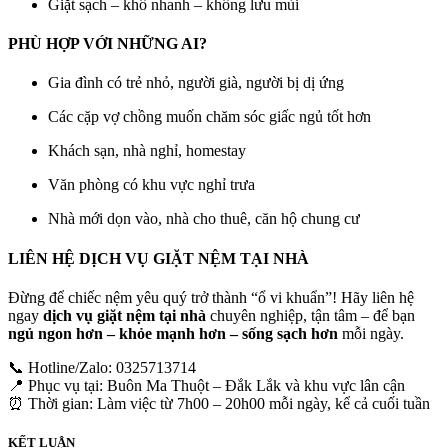
Giặt sạch – khô nhanh – không lưu mùi
PHÙ HỢP VỚI NHỮNG AI?
Gia đình có trẻ nhỏ, người già, người bị dị ứng
Các cặp vợ chồng muốn chăm sóc giấc ngủ tốt hơn
Khách sạn, nhà nghỉ, homestay
Văn phòng có khu vực nghỉ trưa
Nhà mới dọn vào, nhà cho thuê, căn hộ chung cư
LIÊN HỆ DỊCH VỤ GIẶT NỆM TẠI NHÀ
Đừng để chiếc nệm yêu quý trở thành “ổ vi khuẩn”! Hãy liên hệ
ngay
dịch vụ giặt nệm tại nhà
chuyên nghiệp, tận tâm – để bạn
ngủ ngon hơn – khỏe mạnh hơn – sống sạch hơn
mỗi ngày.
📞 Hotline/Zalo: 0325713714
📍 Phục vụ tại: Buôn Ma Thuột – Đắk Lắk và khu vực lân cận
⏰ Thời gian: Làm việc từ 7h00 – 20h00 mỗi ngày, kể cả cuối tuần
KẾT LUẬN