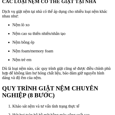
CÁC LOẠI NỆM CÓ THỂ GIẶT TẠI NHÀ
Dịch vụ giặt nệm tại nhà có thể áp dụng cho nhiều loại nệm khác
nhau như:
Nệm lò xo
Nệm cao su thiên nhiên/nhân tạo
Nệm bông ép
Nệm foam/memory foam
Nệm trẻ em
Dù là loại nệm nào, các quy trình giặt cũng sẽ được điều chỉnh phù
hợp để không làm hư hỏng chất liệu, bảo đảm giữ nguyên hình
dáng và độ êm của nệm.
QUY TRÌNH GIẶT NỆM CHUYÊN
NGHIỆP (8 BƯỚC)
Khảo sát nệm và tư vấn tình trạng thực tế
Hút bụi toàn bộ bề mặt bằng máy công suất cao