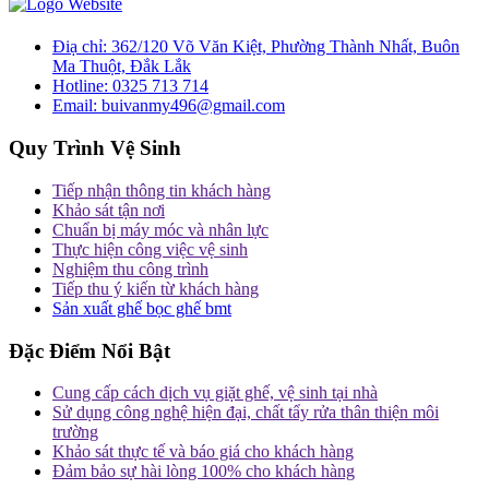
Điạ chỉ:
362/120 Võ Văn Kiệt, Phường Thành Nhất, Buôn
Ma Thuột, Đắk Lắk
Hotline:
0325 713 714
Email:
buivanmy496@gmail.com
Quy Trình Vệ Sinh
Tiếp nhận thông tin khách hàng
Khảo sát tận nơi
Chuẩn bị máy móc và nhân lực
Thực hiện công việc vệ sinh
Nghiệm thu công trình
Tiếp thu ý kiến từ khách hàng
Sản xuất ghế bọc ghế bmt
Đặc Điểm Nổi Bật
Cung cấp cách dịch vụ giặt ghế, vệ sinh tại nhà
Sử dụng công nghệ hiện đại, chất tẩy rửa thân thiện môi
trường
Khảo sát thực tế và báo giá cho khách hàng
Đảm bảo sự hài lòng 100% cho khách hàng