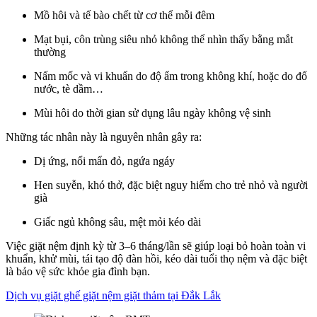
Mồ hôi và tế bào chết từ cơ thể mỗi đêm
Mạt bụi, côn trùng siêu nhỏ không thể nhìn thấy bằng mắt
thường
Nấm mốc và vi khuẩn do độ ẩm trong không khí, hoặc do đổ
nước, tè dầm…
Mùi hôi do thời gian sử dụng lâu ngày không vệ sinh
Những tác nhân này là nguyên nhân gây ra:
Dị ứng, nổi mẩn đỏ, ngứa ngáy
Hen suyễn, khó thở, đặc biệt nguy hiểm cho trẻ nhỏ và người
già
Giấc ngủ không sâu, mệt mỏi kéo dài
Việc giặt nệm định kỳ từ 3–6 tháng/lần sẽ giúp loại bỏ hoàn toàn vi
khuẩn, khử mùi, tái tạo độ đàn hồi, kéo dài tuổi thọ nệm và đặc biệt
là bảo vệ sức khỏe gia đình bạn.
Dịch vụ giặt ghế giặt nệm giặt thảm tại Đắk Lắk