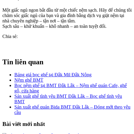
Một giấc ngủ ngon bắt đầu từ một chiếc nệm sạch. Hãy để chúng tôi
chăm sóc giấc ngủ của bạn và gia đình bằng dịch vụ giặt nệm tại
nhà chuyên nghiệp – tận nơi – tận tâm.
Sạch sâu – khử khuẩn – khô nhanh – an toàn tuyệt đối.
Chia sẻ:
Tin liên quan
Bảng giá bọc ghế tại Đắk Mil Đắk Nông
Nệm ghế BMT
Bọc nệm ghế tại BMT Đắk Lắk – Nệm ghế quán Cafe, ghế
gỗ, cửa hàng
Sản xuất ghế tình yêu BMT Đắk Lắk – Bọc ghế tình yêu
BMT
Sản xuất ghế quán Bida BMT Đắk Lắk – Đóng mới theo yêu
cầu
Bài viết mới nhất