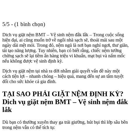
5/5 - (1 bình chọn)
Dich vụ giặt nệm BMT – Vệ sinh nệm đắk lắk – Trong cuộc sống
hiện đại, ai cũng muốn trở về ngôi nhà sạch sẽ, thoải mái sau một
ngày dài mệt mỏi. Trong đó, nệm ngủ là nơi bạn nghỉ ngơi, thư giãn,
tái tạo năng lượng. Tuy nhiên, bạn có biết rằng, chiếc nệm tưởng
chừng sạch sẽ lại tiềm ẩn hàng triệu vi khuẩn, mạt bụi và nấm mốc
nếu không được vệ sinh định kỳ.
Dịch vụ giặt nệm tại nhà ra đời nhằm giải quyết vấn đề này một
cách tiện lợi – nhanh chóng – hiệu quả, mang đến sự an tâm tuyệt
đối cho sức khỏe cả gia đình.
TẠI SAO PHẢI GIẶT NỆM ĐỊNH KỲ?
Dich vụ giặt nệm BMT – Vệ sinh nệm đắk
lắk
Dù bạn có thường xuyên thay ga trải giường, hút bụi thì lớp sâu bên
trong nệm vẫn có thể tích tụ: