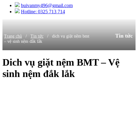
buivanmy496@gmail.com
Hotline: 0325 713 714
Tin tức
/
/
Trang chủ
Tin tức
dich vụ giặt nệm bmt
– vệ sinh nệm đắk lắk
Dich vụ giặt nệm BMT – Vệ
sinh nệm đắk lắk