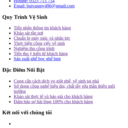
Hotline:
0325 713 714
Email:
buivanmy496@gmail.com
Quy Trình Vệ Sinh
Tiếp nhận thông tin khách hàng
Khảo sát tận nơi
Chuẩn bị máy móc và nhân lực
Thực hiện công việc vệ sinh
Nghiệm thu công trình
Tiếp thu ý kiến từ khách hàng
Sản xuất ghế bọc ghế bmt
Đặc Điểm Nổi Bật
Cung cấp cách dịch vụ giặt ghế, vệ sinh tại nhà
Sử dụng công nghệ hiện đại, chất tẩy rửa thân thiện môi
trường
Khảo sát thực tế và báo giá cho khách hàng
Đảm bảo sự hài lòng 100% cho khách hàng
Kết nối với chúng tôi