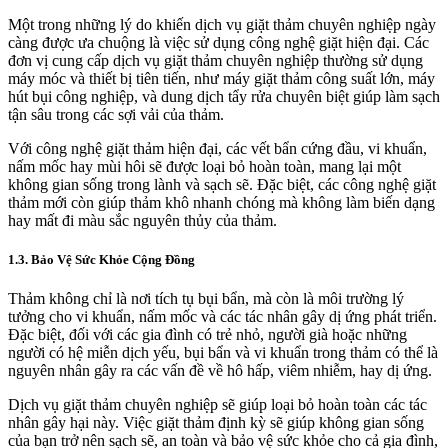
Một trong những lý do khiến dịch vụ giặt thảm chuyên nghiệp ngày
càng được ưa chuộng là việc sử dụng công nghệ giặt hiện đại. Các
đơn vị cung cấp dịch vụ giặt thảm chuyên nghiệp thường sử dụng
máy móc và thiết bị tiên tiến, như máy giặt thảm công suất lớn, máy
hút bụi công nghiệp, và dung dịch tẩy rửa chuyên biệt giúp làm sạch
tận sâu trong các sợi vải của thảm.
Với công nghệ giặt thảm hiện đại, các vết bẩn cứng đầu, vi khuẩn,
nấm mốc hay mùi hôi sẽ được loại bỏ hoàn toàn, mang lại một
không gian sống trong lành và sạch sẽ. Đặc biệt, các công nghệ giặt
thảm mới còn giúp thảm khô nhanh chóng mà không làm biến dạng
hay mất đi màu sắc nguyên thủy của thảm.
1.3. Bảo Vệ Sức Khỏe Cộng Đồng
Thảm không chỉ là nơi tích tụ bụi bẩn, mà còn là môi trường lý
tưởng cho vi khuẩn, nấm mốc và các tác nhân gây dị ứng phát triển.
Đặc biệt, đối với các gia đình có trẻ nhỏ, người già hoặc những
người có hệ miễn dịch yếu, bụi bẩn và vi khuẩn trong thảm có thể là
nguyên nhân gây ra các vấn đề về hô hấp, viêm nhiễm, hay dị ứng.
Dịch vụ giặt thảm chuyên nghiệp sẽ giúp loại bỏ hoàn toàn các tác
nhân gây hại này. Việc giặt thảm định kỳ sẽ giúp không gian sống
của bạn trở nên sạch sẽ, an toàn và bảo vệ sức khỏe cho cả gia đình,