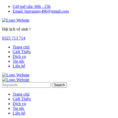
Giờ mở cửa:
06h - 23h
Email:
buivanmy496@gmail.com
Đặt lịch vệ sinh !
0325 713 714
Trang chủ
Giới Thiệu
Dịch vụ
Tin tức
Liên hệ
Trang chủ
Giới Thiệu
Dịch vụ
Tin tức
Liên hệ