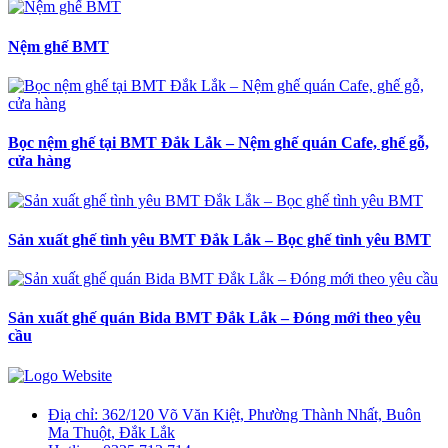
Nệm ghế BMT
Bọc nệm ghế tại BMT Đắk Lắk – Nệm ghế quán Cafe, ghế gỗ,
cửa hàng
Sản xuất ghế tình yêu BMT Đắk Lắk – Bọc ghế tình yêu BMT
Sản xuất ghế quán Bida BMT Đắk Lắk – Đóng mới theo yêu
cầu
Điạ chỉ:
362/120 Võ Văn Kiệt, Phường Thành Nhất, Buôn
Ma Thuột, Đắk Lắk