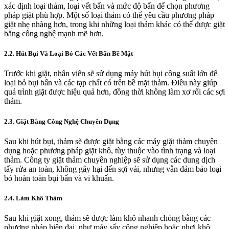
xác định loại thảm, loại vết bẩn và mức độ bẩn để chọn phương
pháp giặt phù hợp. Một số loại thảm có thể yêu cầu phương pháp
giặt nhẹ nhàng hơn, trong khi những loại thảm khác có thể được giặt
bằng công nghệ mạnh mẽ hơn.
2.2. Hút Bụi Và Loại Bỏ Các Vết Bẩn Bề Mặt
Trước khi giặt, nhân viên sẽ sử dụng máy hút bụi công suất lớn để
loại bỏ bụi bẩn và các tạp chất có trên bề mặt thảm. Điều này giúp
quá trình giặt được hiệu quả hơn, đồng thời không làm xơ rối các sợi
thảm.
2.3. Giặt Bằng Công Nghệ Chuyên Dụng
Sau khi hút bụi, thảm sẽ được giặt bằng các máy giặt thảm chuyên
dụng hoặc phương pháp giặt khô, tùy thuộc vào tình trạng và loại
thảm. Công ty giặt thảm chuyên nghiệp sẽ sử dụng các dung dịch
tẩy rửa an toàn, không gây hại đến sợi vải, nhưng vẫn đảm bảo loại
bỏ hoàn toàn bụi bẩn và vi khuẩn.
2.4. Làm Khô Thảm
Sau khi giặt xong, thảm sẽ được làm khô nhanh chóng bằng các
phương pháp hiện đại, như máy sấy công nghiệp hoặc phơi khô