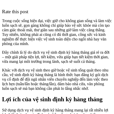
Rate this post
Trong cuộc sống hiện đại, việc giữ cho không gian sống và làm việc
luôn sạch sẽ, gọn gàng không chỉ giúp bảo vệ sức khỏe mà còn tạo
cảm giác thoải mái, thư giãn sau những giờ làm việc căng thẳng.
Tuy nhiên, không phải ai cũng có đủ thời gian, công sức và kinh
nghiệm để thực hiện việc vệ sinh toàn diện cho ngôi nhà hay văn
phòng của mình.
Đây chính là lý do dịch vụ vệ sinh định kỳ hàng tháng giá rẻ ra đời
– một giải pháp tiện lợi, tiết kiệm, vừa giúp bạn tiết kiệm thời gian,
vừa mang lại môi trường trong lành, sạch sẽ suốt cả tháng.
Khác với dịch vụ vệ sinh theo giờ hoặc vệ sinh tổng quát theo nhu
cầu, vệ sinh định kỳ hàng tháng là hình thức bạn đăng ký gói dịch
vụ cố định để đội ngũ nhân viên chuyên nghiệp đến làm việc theo
lịch hẹn (tuần/lần hoặc tháng/lần), đảm bảo nhà cửa, văn phòng
luôn sạch sẽ mà bạn không cần phải lo lắng nhắc nhở.
Lợi ích của vệ sinh định kỳ hàng tháng
Sử dụng dịch vụ vệ sinh định kỳ hàng tháng mang lại rất nhiều lợi