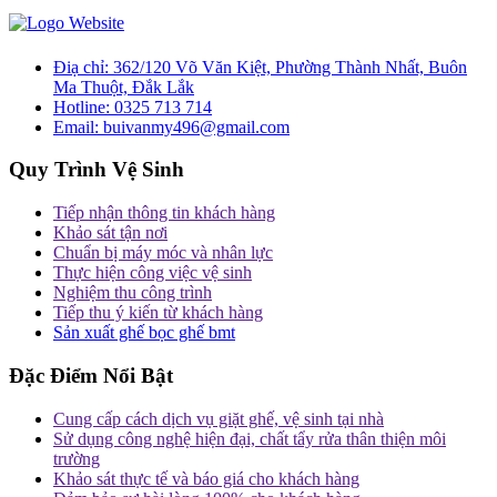
Điạ chỉ:
362/120 Võ Văn Kiệt, Phường Thành Nhất, Buôn
Ma Thuột, Đắk Lắk
Hotline:
0325 713 714
Email:
buivanmy496@gmail.com
Quy Trình Vệ Sinh
Tiếp nhận thông tin khách hàng
Khảo sát tận nơi
Chuẩn bị máy móc và nhân lực
Thực hiện công việc vệ sinh
Nghiệm thu công trình
Tiếp thu ý kiến từ khách hàng
Sản xuất ghế bọc ghế bmt
Đặc Điểm Nổi Bật
Cung cấp cách dịch vụ giặt ghế, vệ sinh tại nhà
Sử dụng công nghệ hiện đại, chất tẩy rửa thân thiện môi
trường
Khảo sát thực tế và báo giá cho khách hàng