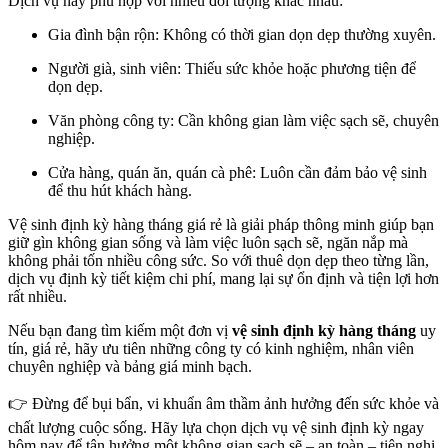
Dịch vụ này phù hợp với nhiều đối tượng khác nhau:
Gia đình bận rộn: Không có thời gian dọn dẹp thường xuyên.
Người già, sinh viên: Thiếu sức khỏe hoặc phương tiện để
dọn dẹp.
Văn phòng công ty: Cần không gian làm việc sạch sẽ, chuyên
nghiệp.
Cửa hàng, quán ăn, quán cà phê: Luôn cần đảm bảo vệ sinh
để thu hút khách hàng.
Vệ sinh định kỳ hàng tháng giá rẻ là giải pháp thông minh giúp bạn
giữ gìn không gian sống và làm việc luôn sạch sẽ, ngăn nắp mà
không phải tốn nhiều công sức. So với thuê dọn dẹp theo từng lần,
dịch vụ định kỳ tiết kiệm chi phí, mang lại sự ổn định và tiện lợi hơn
rất nhiều.
Nếu bạn đang tìm kiếm một đơn vị
vệ sinh định kỳ hàng tháng
uy
tín, giá rẻ, hãy ưu tiên những công ty có kinh nghiệm, nhân viên
chuyên nghiệp và bảng giá minh bạch.
👉 Đừng để bụi bẩn, vi khuẩn âm thầm ảnh hưởng đến sức khỏe và
chất lượng cuộc sống. Hãy lựa chọn dịch vụ vệ sinh định kỳ ngay
hôm nay để tận hưởng một không gian sạch sẽ – an toàn – tiện nghi