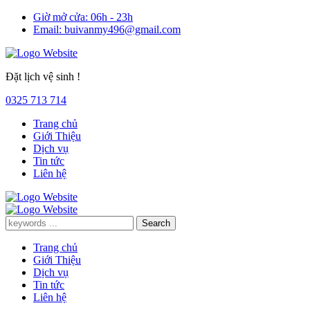
Giờ mở cửa:
06h - 23h
Email:
buivanmy496@gmail.com
Đặt lịch vệ sinh !
0325 713 714
Trang chủ
Giới Thiệu
Dịch vụ
Tin tức
Liên hệ
Trang chủ
Giới Thiệu
Dịch vụ
Tin tức
Liên hệ