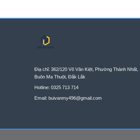
trình thương mại, n
trong các gia đình, 
Điạ chỉ:
362/120 Võ Văn Kiệt, Phường Thành Nhất,
Buôn Ma Thuột, Đắk Lắk
Hotline:
0325 713 714
Email:
buivanmy496@gmail.com