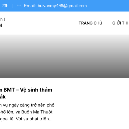
 23h
Email:
buivanmy496@gmail.com
h !
TRANG CHỦ
GIỚI TH
4
ảm BMT – Vệ sinh thảm
Lắk
ch vụ ngày càng trở nên phổ
phố lớn, và Buôn Ma Thuột
ại lệ. Với sự phát triển
c khu dân cư và các công