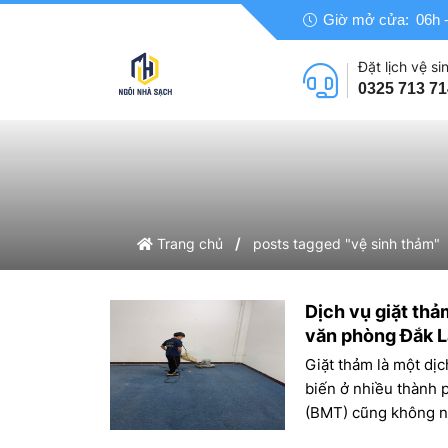
Giờ mở cửa:
06h -
Đặt lịch vệ sin
0325 713 71
/
Trang chủ
posts tagged "vệ sinh thảm"
Dịch vụ giặt th
văn phòng Đắk 
Giặt thảm là một dị
biến ở nhiều thành 
(BMT) cũng không ngo
nhanh chóng của cá