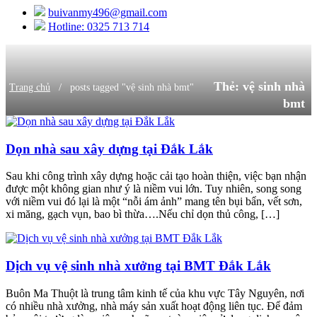
buivanmy496@gmail.com
Hotline: 0325 713 714
Thẻ:
vệ sinh nhà
/
Trang chủ
posts tagged "vệ sinh nhà bmt"
bmt
Dọn nhà sau xây dựng tại Đắk Lắk
Sau khi công trình xây dựng hoặc cải tạo hoàn thiện, việc bạn nhận
được một không gian như ý là niềm vui lớn. Tuy nhiên, song song
với niềm vui đó lại là một “nỗi ám ảnh” mang tên bụi bẩn, vết sơn,
xi măng, gạch vụn, bao bì thừa….Nếu chỉ dọn thủ công, […]
Dịch vụ vệ sinh nhà xưởng tại BMT Đắk Lắk
Buôn Ma Thuột là trung tâm kinh tế của khu vực Tây Nguyên, nơi
có nhiều nhà xưởng, nhà máy sản xuất hoạt động liên tục. Để đảm