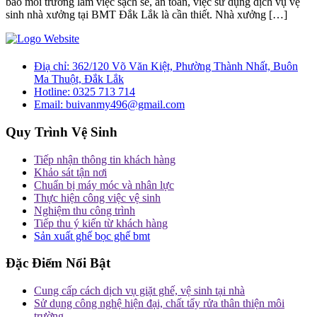
bảo môi trường làm việc sạch sẽ, an toàn, việc sử dụng dịch vụ vệ
sinh nhà xưởng tại BMT Đắk Lắk là cần thiết. Nhà xưởng […]
Điạ chỉ:
362/120 Võ Văn Kiệt, Phường Thành Nhất, Buôn
Ma Thuột, Đắk Lắk
Hotline:
0325 713 714
Email:
buivanmy496@gmail.com
Quy Trình Vệ Sinh
Tiếp nhận thông tin khách hàng
Khảo sát tận nơi
Chuẩn bị máy móc và nhân lực
Thực hiện công việc vệ sinh
Nghiệm thu công trình
Tiếp thu ý kiến từ khách hàng
Sản xuất ghế bọc ghế bmt
Đặc Điểm Nổi Bật
Cung cấp cách dịch vụ giặt ghế, vệ sinh tại nhà
Sử dụng công nghệ hiện đại, chất tẩy rửa thân thiện môi
trường