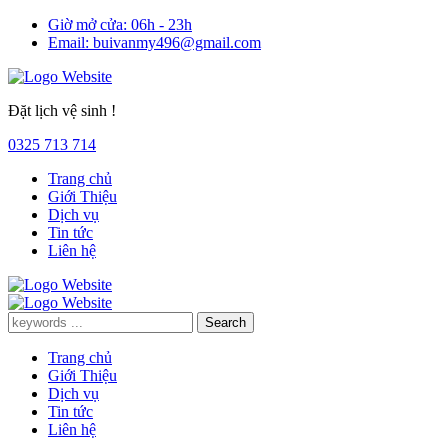
Giờ mở cửa:
06h - 23h
Email:
buivanmy496@gmail.com
Đặt lịch vệ sinh !
0325 713 714
Trang chủ
Giới Thiệu
Dịch vụ
Tin tức
Liên hệ
Trang chủ
Giới Thiệu
Dịch vụ
Tin tức
Liên hệ