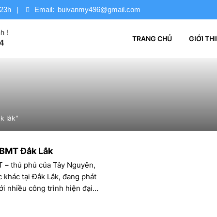
 23h
Email:
buivanmy496@gmail.com
h !
TRANG CHỦ
GIỚI TH
4
k lắk"
h BMT Đắk Lắk
T – thủ phủ của Tây Nguyên,
 khác tại Đắk Lắk, đang phát
i nhiều công trình hiện đại.
g, trung tâm thương mại,
hòng ngày càng nhiều, kéo