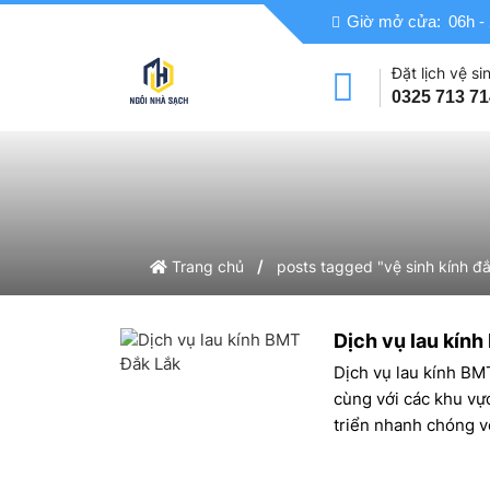
Giờ mở cửa:
06h -
Đặt lịch vệ sin
0325 713 71
/
Trang chủ
posts tagged "vệ sinh kính đắ
Dịch vụ lau kín
Dịch vụ lau kính BM
cùng với các khu vực
triển nhanh chóng vớ
Các tòa nhà cao tần
khách sạn, và văn p