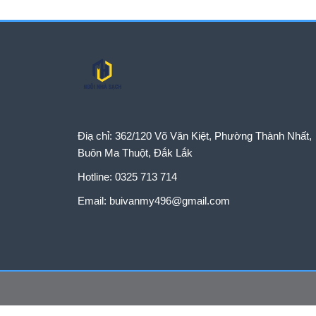
theo nhu cầu bảo dư
Điạ chỉ:
362/120 Võ Văn Kiệt, Phường Thành Nhất,
Buôn Ma Thuột, Đắk Lắk
Hotline:
0325 713 714
Email:
buivanmy496@gmail.com