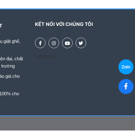
KẾT NỐI VỚI CHÚNG TÔI
T
 giặt ghế,
Facebook
ện đại, chất
i trường
áo giá cho
 100% cho