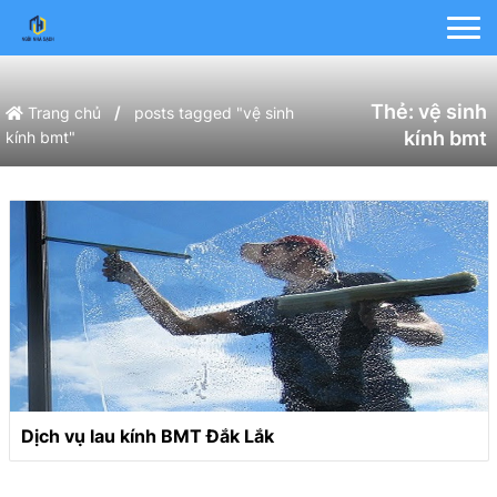
Thẻ:
vệ sinh
/
Trang chủ
posts tagged "vệ sinh
kính bmt
kính bmt"
Dịch vụ lau kính BMT Đắk Lắk