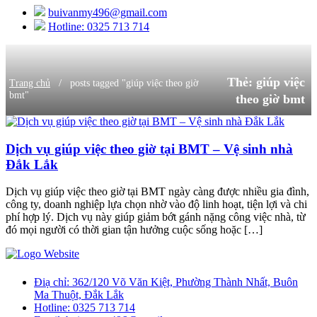
buivanmy496@gmail.com
Hotline: 0325 713 714
Thẻ:
giúp việc
/
Trang chủ
posts tagged "giúp việc theo giờ
bmt"
theo giờ bmt
Dịch vụ giúp việc theo giờ tại BMT – Vệ sinh nhà
Đắk Lắk
Dịch vụ giúp việc theo giờ tại BMT ngày càng được nhiều gia đình,
công ty, doanh nghiệp lựa chọn nhờ vào độ linh hoạt, tiện lợi và chi
phí hợp lý. Dịch vụ này giúp giảm bớt gánh nặng công việc nhà, từ
đó mọi người có thời gian tận hưởng cuộc sống hoặc […]
Điạ chỉ:
362/120 Võ Văn Kiệt, Phường Thành Nhất, Buôn
Ma Thuột, Đắk Lắk
Hotline:
0325 713 714