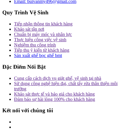
Email:
buivanmy496@gmail.com
Quy Trình Vệ Sinh
Tiếp nhận thông tin khách hàng
Khảo sát tận nơi
Chuẩn bị máy móc và nhân lực
Thực hiện công việc vệ sinh
Nghiệm thu công trình
Tiếp thu ý kiến từ khách hàng
Sản xuất ghế bọc ghế bmt
Đặc Điểm Nổi Bật
Cung cấp cách dịch vụ giặt ghế, vệ sinh tại nhà
Sử dụng công nghệ hiện đại, chất tẩy rửa thân thiện môi
trường
Khảo sát thực tế và báo giá cho khách hàng
Đảm bảo sự hài lòng 100% cho khách hàng
Kết nối với chúng tôi