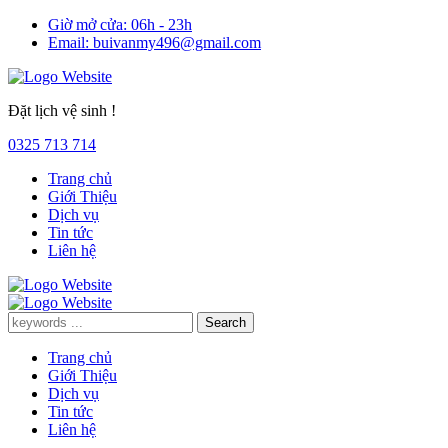
Giờ mở cửa:
06h - 23h
Email:
buivanmy496@gmail.com
Đặt lịch vệ sinh !
0325 713 714
Trang chủ
Giới Thiệu
Dịch vụ
Tin tức
Liên hệ
Trang chủ
Giới Thiệu
Dịch vụ
Tin tức
Liên hệ