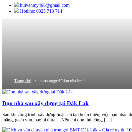
buivanmy496@gmail.com
Hotline: 0325 713 714
/
Trang chủ
posts tagged "dọn nhà bmt"
Dọn nhà sau xây dựng tại Đắk Lắk
Sau khi công trình xây dựng hoặc cải tạo hoàn thiện, việc bạn nhận đ
măng, gạch vụn, bao bì thừa….Nếu chỉ dọn thủ công, […]