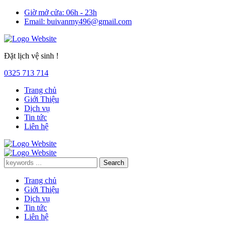
Giờ mở cửa:
06h - 23h
Email:
buivanmy496@gmail.com
Đặt lịch vệ sinh !
0325 713 714
Trang chủ
Giới Thiệu
Dịch vụ
Tin tức
Liên hệ
Trang chủ
Giới Thiệu
Dịch vụ
Tin tức
Liên hệ