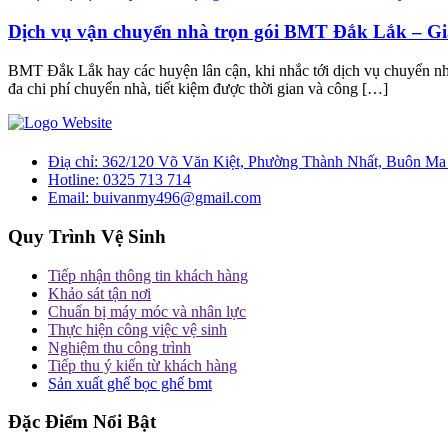
Dịch vụ vận chuyển nhà trọn gói BMT Đắk Lắk – Gi
BMT Đắk Lắk hay các huyện lân cận, khi nhắc tới dịch vụ chuyển nhà 
đa chi phí chuyển nhà, tiết kiệm được thời gian và công […]
Điạ chỉ:
362/120 Võ Văn Kiệt, Phường Thành Nhất, Buôn Ma
Hotline:
0325 713 714
Email:
buivanmy496@gmail.com
Quy Trình Vệ Sinh
Tiếp nhận thông tin khách hàng
Khảo sát tận nơi
Chuẩn bị máy móc và nhân lực
Thực hiện công việc vệ sinh
Nghiệm thu công trình
Tiếp thu ý kiến từ khách hàng
Sản xuất ghế bọc ghế bmt
Đặc Điểm Nổi Bật