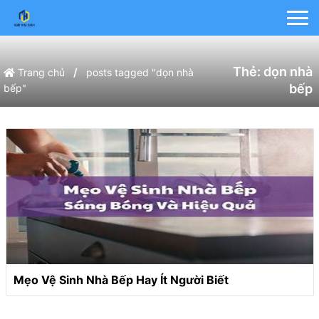
Thẻ:
dọn nhà
/
Trang chủ
posts tagged "dọn nhà
bếp
bếp"
Mẹo Vệ Sinh Nhà Bếp Hay Ít Người Biết