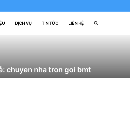
IỆU
DỊCH VỤ
TIN TỨC
LIÊN HỆ
ẻ:
chuyen nha tron goi bmt