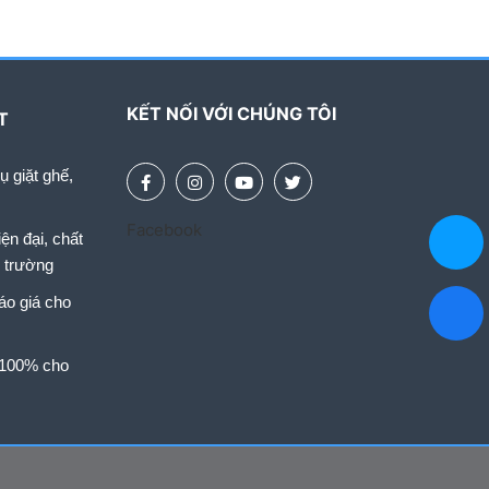
KẾT NỐI VỚI CHÚNG TÔI
T
 giặt ghế,
Facebook
ện đại, chất
i trường
áo giá cho
 100% cho