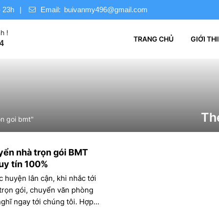
 23h
Email:
buivanmy496@gmail.com
h !
TRANG CHỦ
GIỚI TH
4
Th
n goi bmt"
yển nhà trọn gói BMT
 uy tín 100%
 huyện lân cận, khi nhắc tới
trọn gói, chuyển văn phòng
nghĩ ngay tới chúng tôi. Hợp
y Nguyên, quý khách có thể