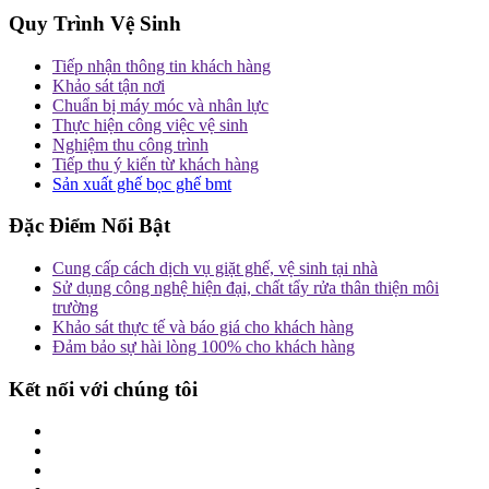
Quy Trình Vệ Sinh
Tiếp nhận thông tin khách hàng
Khảo sát tận nơi
Chuẩn bị máy móc và nhân lực
Thực hiện công việc vệ sinh
Nghiệm thu công trình
Tiếp thu ý kiến từ khách hàng
Sản xuất ghế bọc ghế bmt
Đặc Điểm Nổi Bật
Cung cấp cách dịch vụ giặt ghế, vệ sinh tại nhà
Sử dụng công nghệ hiện đại, chất tẩy rửa thân thiện môi
trường
Khảo sát thực tế và báo giá cho khách hàng
Đảm bảo sự hài lòng 100% cho khách hàng
Kết nối với chúng tôi