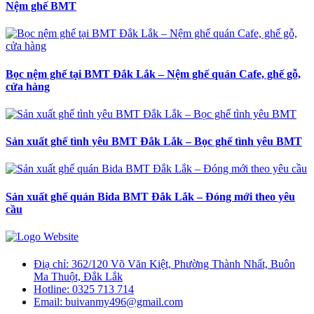
Nệm ghế BMT
Bọc nệm ghế tại BMT Đắk Lắk – Nệm ghế quán Cafe, ghế gỗ,
cửa hàng
Sản xuất ghế tình yêu BMT Đắk Lắk – Bọc ghế tình yêu BMT
Sản xuất ghế quán Bida BMT Đắk Lắk – Đóng mới theo yêu
cầu
Điạ chỉ:
362/120 Võ Văn Kiệt, Phường Thành Nhất, Buôn
Ma Thuột, Đắk Lắk
Hotline:
0325 713 714
Email:
buivanmy496@gmail.com