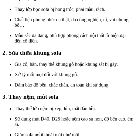
Thay lớp bọc sofa bị bong tróc, phai màu, rách.
Chất liệu phong phú: da thật, da công nghiệp, nỉ, vải nhung,
bố…
Màu sắc đa dạng, phù hợp phong cách nội thất từ hiện đại
đến cổ điển.
2. Sửa chữa khung sofa
Gia cố, hàn, thay thế khung gỗ hoặc khung sắt bị gãy.
Xử lý mối mọt đối với khung gỗ.
Đảm bảo độ bền, chắc chắn, an toàn khi sử dụng.
3. Thay nệm, mút sofa
Thay thế lớp nệm bị xẹp, lún, mất đàn hồi.
Sử dụng mút D40, D25 hoặc nệm cao su non, độ bền cao, êm
ái.
Giúp sofa ngồi thoải mái như mới.