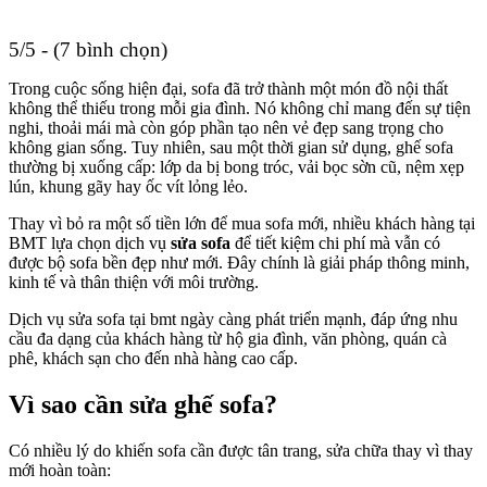
5/5 - (7 bình chọn)
Trong cuộc sống hiện đại, sofa đã trở thành một món đồ nội thất
không thể thiếu trong mỗi gia đình. Nó không chỉ mang đến sự tiện
nghi, thoải mái mà còn góp phần tạo nên vẻ đẹp sang trọng cho
không gian sống. Tuy nhiên, sau một thời gian sử dụng, ghế sofa
thường bị xuống cấp: lớp da bị bong tróc, vải bọc sờn cũ, nệm xẹp
lún, khung gãy hay ốc vít lỏng lẻo.
Thay vì bỏ ra một số tiền lớn để mua sofa mới, nhiều khách hàng tại
BMT lựa chọn dịch vụ
sửa sofa
để tiết kiệm chi phí mà vẫn có
được bộ sofa bền đẹp như mới. Đây chính là giải pháp thông minh,
kinh tế và thân thiện với môi trường.
Dịch vụ sửa sofa tại bmt ngày càng phát triển mạnh, đáp ứng nhu
cầu đa dạng của khách hàng từ hộ gia đình, văn phòng, quán cà
phê, khách sạn cho đến nhà hàng cao cấp.
Vì sao cần sửa ghế sofa?
Có nhiều lý do khiến sofa cần được tân trang, sửa chữa thay vì thay
mới hoàn toàn: