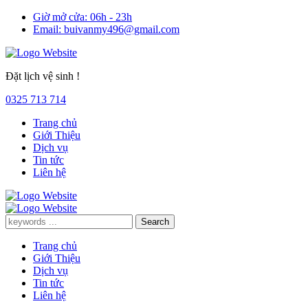
Giờ mở cửa:
06h - 23h
Email:
buivanmy496@gmail.com
Đặt lịch vệ sinh !
0325 713 714
Trang chủ
Giới Thiệu
Dịch vụ
Tin tức
Liên hệ
Trang chủ
Giới Thiệu
Dịch vụ
Tin tức
Liên hệ