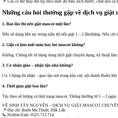
📌
Giá có thể thay đổi tùy theo mức độ bẩn, kích thước, chất liệu và 
Những câu hỏi thường gặp về dịch vụ giặt 
1. Bao lâu thì nên giặt mascot một lần?
Nếu sử dụng liên tục trong tuần thì nên giặt 1 – 2 lần/tháng. Nếu chỉ 
2. Giặt có làm mất màu hay hư mascot không?
Không. Chúng tôi sử dụng dung dịch giặt chuyên dụng, kỹ thuật làm sạ
3. Có nhận giao – nhận tận nhà không?
Có. Chúng tôi nhận – giao tận nơi trong khu vực nội thành Buôn Ma 
4. Thời gian giặt bao lâu?
Tùy theo số lượng và tình trạng mascot. Thông thường từ 1 – 2 ngày. 
VỆ SINH TÂY NGUYÊN – DỊCH VỤ GIẶT MASCOT CHUYÊN
📍 Địa chỉ: Buôn Ma Thuột, Đắk Lắk
📞 Hotline/Zalo: 0325.713.714