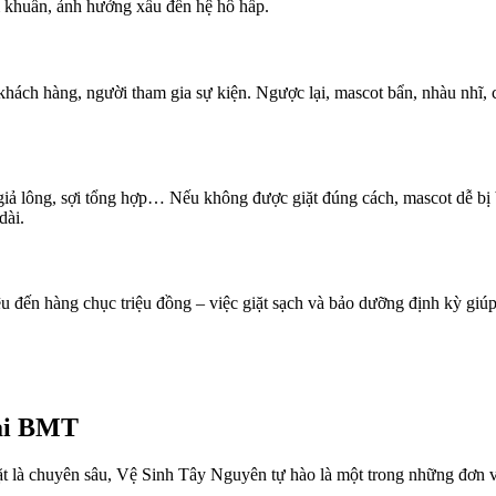
ễm khuẩn, ảnh hưởng xấu đến hệ hô hấp.
khách hàng, người tham gia sự kiện. Ngược lại, mascot bẩn, nhàu nhĩ, c
 giả lông, sợi tổng hợp… Nếu không được giặt đúng cách, mascot dễ bị
dài.
 đến hàng chục triệu đồng – việc giặt sạch và bảo dưỡng định kỳ giúp 
tại BMT
ặt là chuyên sâu, Vệ Sinh Tây Nguyên tự hào là một trong những đơn v