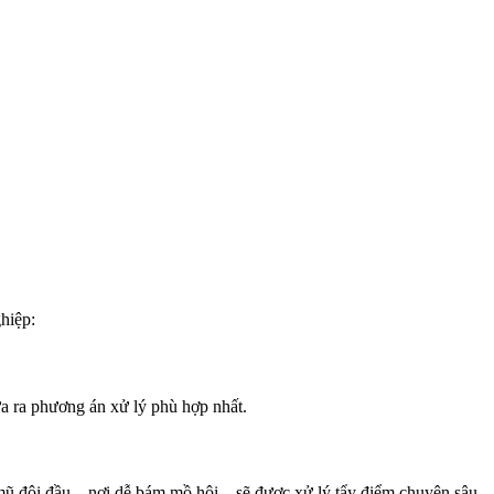
hiệp:
đưa ra phương án xử lý phù hợp nhất.
 mũ đội đầu – nơi dễ bám mồ hôi – sẽ được xử lý tẩy điểm chuyên sâu.