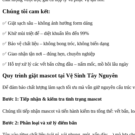
Chúng tôi cam kết:
✅ Giặt sạch sâu – không ảnh hưởng form dáng
✅ Khử mùi triệt để – diệt khuẩn lên đến 99%
✅ Bảo vệ chất liệu – không bong tróc, không biến dạng
✅ Giao nhận tận nơi – đúng hẹn, chuyên nghiệp
✅ Hỗ trợ xử lý các vết bẩn cứng đầu – nấm mốc, mồ hôi lâu ngày
Quy trình giặt mascot tại Vệ Sinh Tây Nguyên
Để đảm bảo chất lượng làm sạch tối ưu mà vẫn giữ nguyên cấu trúc v
Bước 1: Tiếp nhận & kiểm tra tình trạng mascot
Chúng tôi tiếp nhận mascot và tiến hành kiểm tra tổng thể: vết bẩn, l
Bước 2: Phân loại và xử lý điểm bẩn
Tùy vào từng chất liệu (vải nỉ, vải nhung, mút, xốp dày…) mà lựa chọ