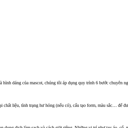
à hình dáng của mascot, chúng tôi áp dụng quy trình 6 bước chuyên ng
oại chất liệu, tình trạng hư hỏng (nếu có), cấu tạo form, màu sắc… để 
n dung dịch làm sạch và cách giặt riêng. Những vị trí như tay áo, cổ,