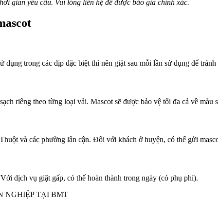
thời gian yêu cầu. Vui lòng liên hệ để được báo giá chính xác.
mascot
sử dụng trong các dịp đặc biệt thì nên giặt sau mỗi lần sử dụng để tránh
ch riêng theo từng loại vải. Mascot sẽ được bảo vệ tối đa cả về màu s
Thuột và các phường lân cận. Đối với khách ở huyện, có thể gửi masc
Với dịch vụ giặt gấp, có thể hoàn thành trong ngày (có phụ phí).
 NGHIỆP TẠI BMT