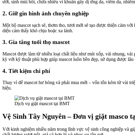
ướt, sinh mùi hôi, chứa nhiều vi khuẩn gây dị ứng da, viêm da, nhi
2. Giữ gìn hình ảnh chuyên nghiệp
Một bộ mascot sạch sẽ, thơm tho, tươi mới sẽ tạo được thiện cảm với 
diện cảm thấy khó chịu hoặc xa lánh.
3. Gia tăng tuổi thọ mascot
Mascot được làm từ nhiều loại chất liệu như mút xốp, vải nhung, vải
kỳ với kỹ thuật phù hợp giúp mascot luôn bền đẹp, sử dụng được lâu 
4. Tiết kiệm chi phí
Thay vì để mascot hư hỏng và phải mua mới – vốn tốn kém từ vài triệu
hiệu.
Dịch vụ giặt mascot tại BMT
Vệ Sinh Tây Nguyên – Đơn vị giặt masco 
Với kinh nghiệm nhiều năm trong lĩnh vực vệ sinh công nghiệp và gi
chất lượng vượt trội, giá cả hợp lý và phục vụ tận nơi.