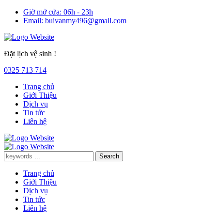
Giờ mở cửa:
06h - 23h
Email:
buivanmy496@gmail.com
Đặt lịch vệ sinh !
0325 713 714
Trang chủ
Giới Thiệu
Dịch vụ
Tin tức
Liên hệ
Trang chủ
Giới Thiệu
Dịch vụ
Tin tức
Liên hệ