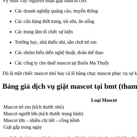
Vệ Sinh Tây Nguyên nhận giặt mascot cho:
Các doanh nghiệp quảng cáo, truyền thông
Các cửa hàng thời trang, trà sữa, ăn uống
Các trung tâm tổ chức sự kiện
Trường học, nhà thiếu nhi, sân chơi trẻ em
Các nhóm biểu diễn nghệ thuật, đoàn thể thao
Các công ty cho thuê mascot tại Buôn Ma Thuột
Dù là một chiếc mascot nhỏ hay cả lô hàng chục mascot phục vụ sự kiệ
Bảng giá dịch vụ giặt mascot tại bmt (tha
Loại Mascot
Mascot trẻ em (kích thước nhỏ)
Mascot người lớn (kích thước trung bình)
Mascot lớn – nhiều chi tiết – cồng kềnh
Giặt gấp trong ngày