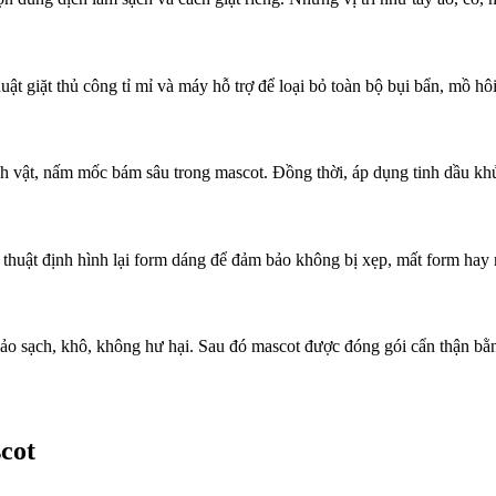
t giặt thủ công tỉ mỉ và máy hỗ trợ để loại bỏ toàn bộ bụi bẩn, mồ hô
nh vật, nấm mốc bám sâu trong mascot. Đồng thời, áp dụng tinh dầu kh
kỹ thuật định hình lại form dáng để đảm bảo không bị xẹp, mất form ha
ảo sạch, khô, không hư hại. Sau đó mascot được đóng gói cẩn thận bằng
cot