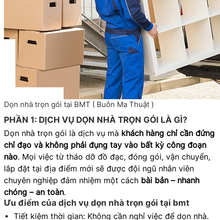
Dọn nhà trọn gói tại BMT ( Buôn Ma Thuật )
PHẦN 1: DỊCH VỤ DỌN NHÀ TRỌN GÓI LÀ GÌ?
Dọn nhà trọn gói là dịch vụ mà
khách hàng chỉ cần đứng
chỉ đạo và không phải đụng tay vào bất kỳ công đoạn
nào
. Mọi việc từ tháo dỡ đồ đạc, đóng gói, vận chuyển,
lắp đặt tại địa điểm mới sẽ được đội ngũ nhân viên
chuyên nghiệp đảm nhiệm một cách
bài bản – nhanh
chóng – an toàn
.
Ưu điểm của dịch vụ dọn nhà trọn gói tại bmt
Tiết kiệm thời gian: Không cần nghỉ việc để dọn nhà.