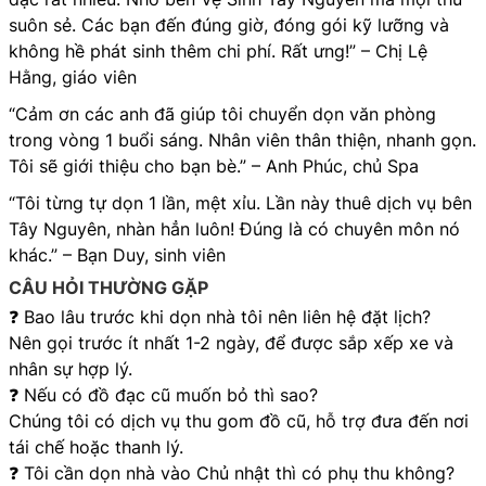
suôn sẻ. Các bạn đến đúng giờ, đóng gói kỹ lưỡng và
không hề phát sinh thêm chi phí. Rất ưng!” – Chị Lệ
Hằng, giáo viên
“Cảm ơn các anh đã giúp tôi chuyển dọn văn phòng
trong vòng 1 buổi sáng. Nhân viên thân thiện, nhanh gọn.
Tôi sẽ giới thiệu cho bạn bè.” – Anh Phúc, chủ Spa
“Tôi từng tự dọn 1 lần, mệt xỉu. Lần này thuê dịch vụ bên
Tây Nguyên, nhàn hẳn luôn! Đúng là có chuyên môn nó
khác.” – Bạn Duy, sinh viên
CÂU HỎI THƯỜNG GẶP
❓ Bao lâu trước khi dọn nhà tôi nên liên hệ đặt lịch?
Nên gọi trước ít nhất 1-2 ngày, để được sắp xếp xe và
nhân sự hợp lý.
❓ Nếu có đồ đạc cũ muốn bỏ thì sao?
Chúng tôi có dịch vụ thu gom đồ cũ, hỗ trợ đưa đến nơi
tái chế hoặc thanh lý.
❓ Tôi cần dọn nhà vào Chủ nhật thì có phụ thu không?