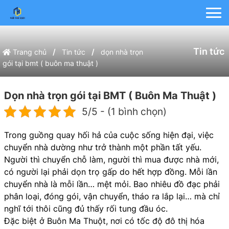
Tin tức
/
/
Trang chủ
Tin tức
dọn nhà trọn
gói tại bmt ( buôn ma thuật )
Dọn nhà trọn gói tại BMT ( Buôn Ma Thuật )
5/5 - (1 bình chọn)
Trong guồng quay hối hả của cuộc sống hiện đại, việc
chuyển nhà dường như trở thành một phần tất yếu.
Người thì chuyển chỗ làm, người thì mua được nhà mới,
có người lại phải dọn trọ gấp do hết hợp đồng. Mỗi lần
chuyển nhà là mỗi lần… mệt mỏi. Bao nhiêu đồ đạc phải
phân loại, đóng gói, vận chuyển, tháo ra lắp lại… mà chỉ
nghĩ tới thôi cũng đủ thấy rối tung đầu óc.
Đặc biệt ở Buôn Ma Thuột, nơi có tốc độ đô thị hóa