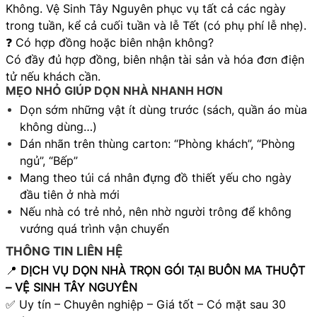
Không. Vệ Sinh Tây Nguyên phục vụ tất cả các ngày
trong tuần, kể cả cuối tuần và lễ Tết (có phụ phí lễ nhẹ).
❓ Có hợp đồng hoặc biên nhận không?
Có đầy đủ hợp đồng, biên nhận tài sản và hóa đơn điện
tử nếu khách cần.
MẸO NHỎ GIÚP DỌN NHÀ NHANH HƠN
Dọn sớm những vật ít dùng trước (sách, quần áo mùa
không dùng…)
Dán nhãn trên thùng carton: “Phòng khách”, “Phòng
ngủ”, “Bếp”
Mang theo túi cá nhân đựng đồ thiết yếu cho ngày
đầu tiên ở nhà mới
Nếu nhà có trẻ nhỏ, nên nhờ người trông để không
vướng quá trình vận chuyển
THÔNG TIN LIÊN HỆ
📍
DỊCH VỤ DỌN NHÀ TRỌN GÓI TẠI BUÔN MA THUỘT
– VỆ SINH TÂY NGUYÊN
✅ Uy tín – Chuyên nghiệp – Giá tốt – Có mặt sau 30