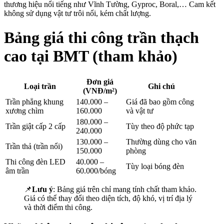
thương hiệu nổi tiếng như Vĩnh Tường, Gyproc, Boral,… Cam kết
không sử dụng vật tư trôi nổi, kém chất lượng.
Bảng giá thi công trần thạch
cao tại BMT (tham khảo)
Đơn giá
Loại trần
Ghi chú
(VNĐ/m²)
Trần phẳng khung
140.000 –
Giá đã bao gồm công
xương chìm
160.000
và vật tư
180.000 –
Trần giật cấp 2 cấp
Tùy theo độ phức tạp
240.000
130.000 –
Thường dùng cho văn
Trần thả (trần nổi)
150.000
phòng
Thi công đèn LED
40.000 –
Tùy loại bóng đèn
âm trần
60.000/bóng
📌
Lưu ý
: Bảng giá trên chỉ mang tính chất tham khảo.
Giá có thể thay đổi theo diện tích, độ khó, vị trí địa lý
và thời điểm thi công.