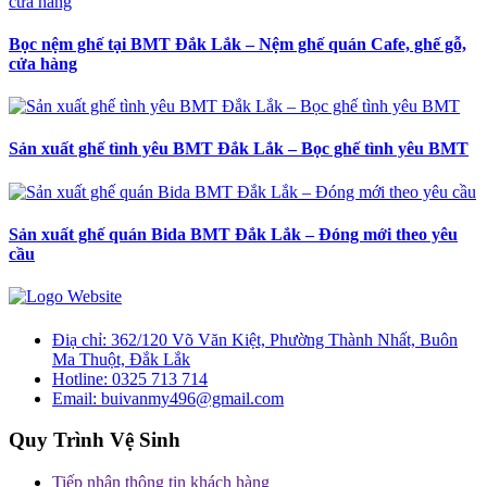
Bọc nệm ghế tại BMT Đắk Lắk – Nệm ghế quán Cafe, ghế gỗ,
cửa hàng
Sản xuất ghế tình yêu BMT Đắk Lắk – Bọc ghế tình yêu BMT
Sản xuất ghế quán Bida BMT Đắk Lắk – Đóng mới theo yêu
cầu
Điạ chỉ:
362/120 Võ Văn Kiệt, Phường Thành Nhất, Buôn
Ma Thuột, Đắk Lắk
Hotline:
0325 713 714
Email:
buivanmy496@gmail.com
Quy Trình Vệ Sinh
Tiếp nhận thông tin khách hàng