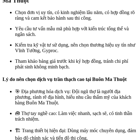
Ma Thuột
Chọn đơn vị uy tín, có kinh nghiệm lâu năm, có hợp đồng rõ
ràng và cam kết bảo hành sau thi công.
Yêu cầu tư vấn mẫu mã phù hợp với kiến trúc tổng thể và
ngân sách.
Kiểm tra kỹ vật tư sử dụng, nên chọn thương hiệu uy tín như
Vĩnh Tường, Gyproc.
Tham khảo bảng giá trước khi ký hợp đồng, tránh chi phí
phát sinh không minh bạch.
Lý do nên chọn dịch vụ trần thạch cao tại Buôn Ma Thuột
🎯 Địa phương hóa dịch vụ: Đội ngũ thợ là người địa
phương, rành rẽ địa hình, hiểu nhu cầu thẩm mỹ của khách
hàng Buôn Ma Thuột.
🧰 Thợ tay nghề cao: Làm việc nhanh, sạch sẽ, có tinh thần
trách nhiệm.
🏗️ Trang thiết bị hiện đại: Dùng máy móc chuyên dụng, đảm
bảo độ chính xác và tiến độ thi công.