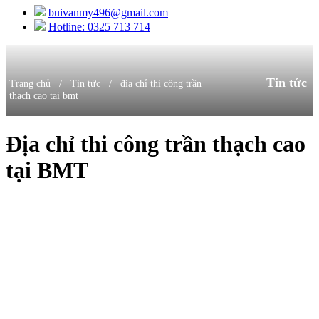
buivanmy496@gmail.com
Hotline: 0325 713 714
Tin tức
/
/
Trang chủ
Tin tức
địa chỉ thi công trần
thạch cao tại bmt
Địa chỉ thi công trần thạch cao
tại BMT