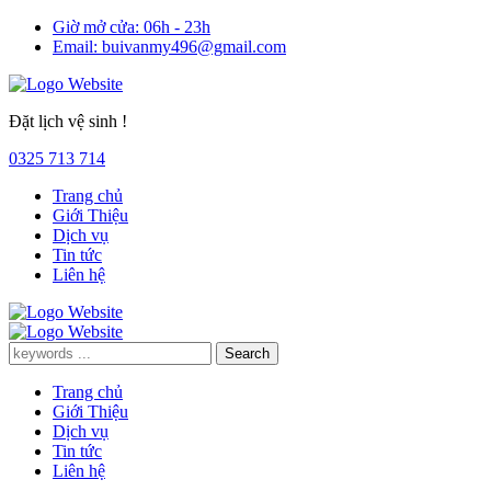
Giờ mở cửa:
06h - 23h
Email:
buivanmy496@gmail.com
Đặt lịch vệ sinh !
0325 713 714
Trang chủ
Giới Thiệu
Dịch vụ
Tin tức
Liên hệ
Trang chủ
Giới Thiệu
Dịch vụ
Tin tức
Liên hệ